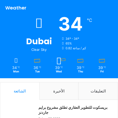
Weather
34
℃
Dubai
34º - 34º
65%
0.82 كم / ساعة
Clear Sky
34
36
39
39
39
℃
℃
℃
℃
℃
Mon
Tue
Wed
Thu
Fri
التعليقات
الأخيرة
الشائعة
بريسكوت للتطوير العقاري تطلق مشروع برايم
جاردنز