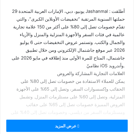
29 يونيو، دبي، الإمارات العربية المتحدة Jashanmal : أطلقت
حملتها السنوية المرتقبة “تخفيضات الأونلاين الكبرى”، والتي
تقدّم خصومات تصل إلى 80% على أكثر من 150 علامة تجارية
عالمية في فئات السفر والأجهزة المنزلية والمنزل والأزياء
والجمال والكتب. وتستمر عروض التخفيضات حتى 6 يوليو
2026 عبر موقع جاشنمال الإلكتروني ومن خلال تطبيق
جاشنمال، المتاح للمرة الأولى منذ إطلاقه في مايو 2026 على
نظاميّ iOS وأندرويد.
العلامات التجارية المشاركة والعروض
يمكن للعملاء الاستفادة من خصومات تصل إلى 80% على
الحقائب وإكسسوارات السفر، وتصل إلى 65% على الأجهزة
المنزلية، وتصل إلى 60% على مستلزمات المنزل. وتشمل
العروض المميزة خصومات تصل إلى 65% على حقائب
ومستلزمات السفر من ديلسي، وخصومات تصل إلى 40% على
أجهزة دي لونجي المنزلية، إلى جانب عروض من علامات تجارية
عرض المزيد
مثل كيبلينغ وإيكولاك وكينوود وهوفر وبوش ودانكوتوا.