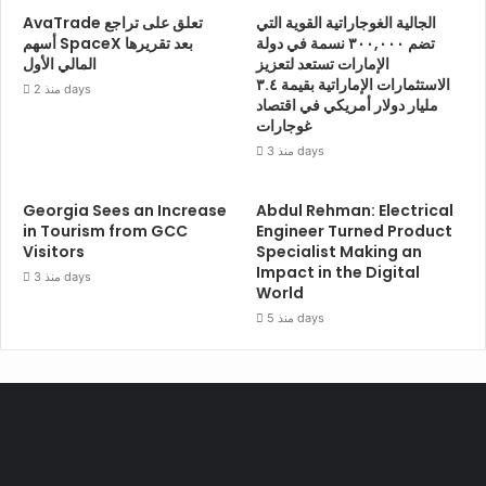
الجالية الغوجاراتية القوية التي
AvaTrade تعلق على تراجع
تضم ٣٠٠,٠٠٠ نسمة في دولة
أسهم SpaceX بعد تقريرها
الإمارات تستعد لتعزيز
المالي الأول
الاستثمارات الإماراتية بقيمة ٣.٤
منذ 2 days
مليار دولار أمريكي في اقتصاد
غوجارات
منذ 3 days
Georgia Sees an Increase
Abdul Rehman: Electrical
in Tourism from GCC
Engineer Turned Product
Visitors
Specialist Making an
Impact in the Digital
منذ 3 days
World
منذ 5 days