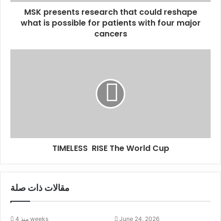
MSK presents research that could reshape
الإلكترونيJashanmal و من خلال تطبيق جاشنمال، المتوفر
what is possible for patients with four major
مجانًا على متجر آبل للتطبيقات ومتجر جوجل بلاي.
cancers
TIMELESS RISE The World Cup
مقالات ذات صلة
June 24, 2026
منذ 4 weeks