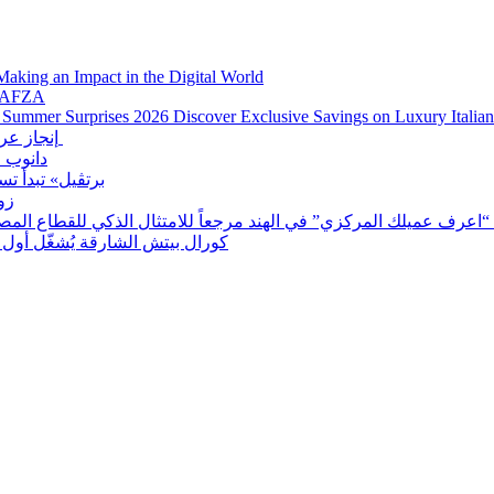
Making an Impact in the Digital World
JAFZA
 Summer Surprises 2026 Discover Exclusive Savings on Luxury Italian
إنجاز عربي جديد يزين مسيرة نادي الشطرنج والثقافة للفتيات بالشارقة
دانوب ا
برتڤيل» تبدأ تسليم مشروع «ڤيل 11
زو
ف عميلك المركزي” في الهند مرجعاً للامتثال الذكي للقطاع المصرفي في دولة الإمارا
كورال بيتش الشارقة يُشغّل أول 