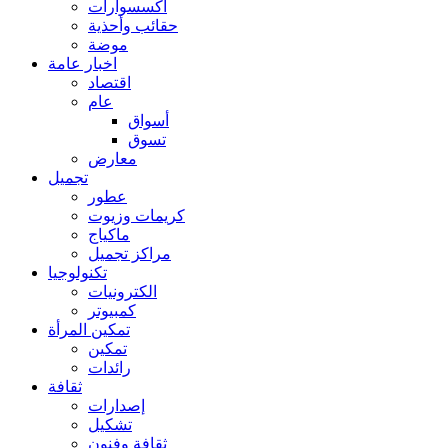
اكسسوارات
حقائب وأحذية
موضة
اخبار عامة
اقتصاد
عام
أسواق
تسوق
معارض
تجميل
عطور
كريمات وزيوت
ماكياج
مراكز تجميل
تكنولوجيا
الكترونيات
كمبيوتر
تمكين المرأة
تمكين
رائدات
ثقافة
إصدارات
تشكيل
ثقافة وفنون