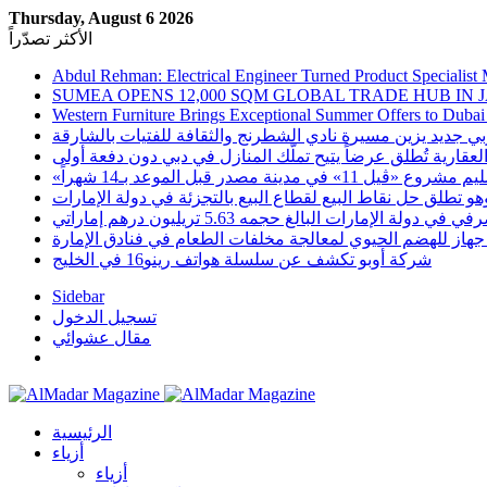
Thursday, August 6 2026
الأكثر تصدّراً
Abdul Rehman: Electrical Engineer Turned Product Specialist 
SUMEA OPENS 12,000 SQM GLOBAL TRADE HUB IN 
Western Furniture Brings Exceptional Summer Offers to Dubai
لعقارية تُطلق عرضاً يتيح تملّك المنازل في دبي دون دفعة أولى
«» في مدينة مصدر قبل الموعد بـ14 شهراً
هو تطلق حل نقاط البيع لقطاع البيع بالتجزئة في دولة الإمارات
ت البالغ حجمه 5.63 تريليون درهم إماراتي
جهاز للهضم الحيوي لمعالجة مخلفات الطعام في فنادق الإمارة
شركة أوبو تكشف عن سلسلة هواتف رينو16 في الخليج
Sidebar
تسجيل الدخول
مقال عشوائي
الرئيسية
أزياء
أزياء