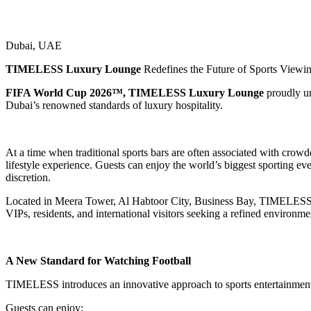
Dubai, UAE
TIMELESS Luxury Lounge
Redefines the Future of Sports Viewi
FIFA World Cup 2026™, TIMELESS Luxury Lounge
proudly un
Dubai’s renowned standards of luxury hospitality.
At a time when traditional sports bars are often associated with cro
lifestyle experience. Guests can enjoy the world’s biggest sporting e
discretion.
Located in Meera Tower, Al Habtoor City, Business Bay, TIMELESS Lux
VIPs, residents, and international visitors seeking a refined environmen
A New Standard for Watching Football
TIMELESS introduces an innovative approach to sports entertainment,
Guests can enjoy: