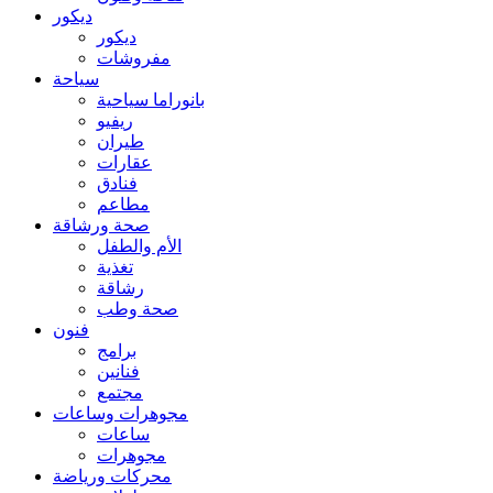
ديكور
ديكور
مفروشات
سياحة
بانوراما سياحية
ريفيو
طيران
عقارات
فنادق
مطاعم
صحة ورشاقة
الأم والطفل
تغذية
رشاقة
صحة وطب
فنون
برامج
فنانين
مجتمع
مجوهرات وساعات
ساعات
مجوهرات
محركات ورياضة