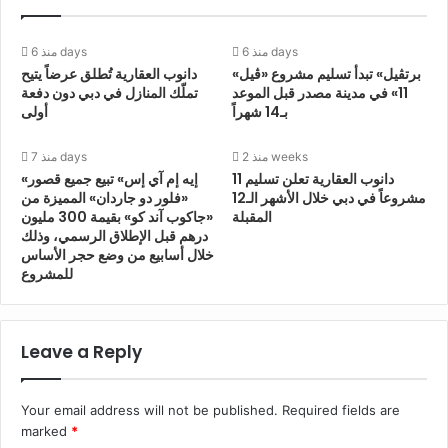
طويلة من التحضير المستمر والتنسيق الدقيق والتعاون الوثيق
مع شركائنا المتخصصين في مجال تصميم وإدارة المشاريع.
منذ 6 days
منذ 6 days
ويبرهن إرساء العقد على شركة اتحاد الهندسة الانشائية ]يونك[
«برتڤيل» تبدأ تسليم مشروع «ڤيل
دانوب العقارية تُطلق عرضاً يتيح
11» في مدينة مصدر قبل الموعد
تملّك المنازل في دبي دون دفعة
على التزامنا الراسخ بتنفيذ المشروع وفق أرقى المعايير
بـ14 شهراً
أولى
المعتمدة في القطاع.”
منذ 2 weeks
منذ 7 days
وأضاف عبدالمنعم: “يتضمن هذا العقد تنفيذ 614 وحدة سكنية
دانوب العقارية تعلن تسليم 11
«إيه إم آي إس» تبيع جميع قصور
مشروعاً في دبي خلال الأشهر الـ12
«فلور دو جاردان» المميزة من
ضمن مجمعات واي ووترواي وواي لاجون وواي لاجون II، وهو
المقبلة
«جاكوب آند كو» بقيمة 300 مليون
يأتي استكمالاً للتعاقدات التي سبقته وشملت كلاً من مجموعـــة
درهم قبل الإطلاق الرسمي، وذلك
مايس وشركة تن ديزاين، والديوان للعقارات، ودبليو إس بي
خلال أسابيع من وضع حجر الأساس
للمشروع
وأيكوم وكوري آند براون وشركة الجرافات البحرية الوطنية
(NMDC). ونحن ملتزمون بتسليم المشروع في الموعد المحدد
ووفق أرقى معايير الجودة، مع منح الأولوية للجوانب المتعلقة
Leave a Reply
بالسلامة والمسؤولية البيئية. كما يسهم هذا العقد في تعزيز
قدرتنا على الوفاء بالتزاماتنا الخاصة باتفاقيات البيع والشراء،
وتسليم مشروع ’ بين‘ بالتعاون مع نخبة من أفضل شركائنا في
Your email address will not be published.
Required fields are
marked
*
القطاع”.