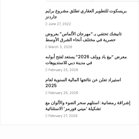
منطقة واي ووترواي، وإنجاز عمليات التجهيز بنسبة 70%
بريسكوت للتطوير العقاري تطلق مشروع برايم
للمجمّع C في منطقة واي لاجون، و20% للمجمّع D في منطقة
جاردنز
واي لاجون II، و5% للمجمّع A في منطقة ذا فيوز.
June 27, 2022
تانيشك تحتفي بـ “مهرجان الألماس” بعروض
ويُعد “بين” المشروع الرئيسي لشركة أورا للتطوير العقاري في
حصرية في مختلف أنحاء الشرق الأوسط
دولة الإمارات، وتم تصميمه للمساهمة في ترسيخ مكانة غنتوت
March 3, 2026
كوجهة ساحلية جديدة تجمع بين جودة الحياة وسهولة الوصول
معرض “بيغ باد وولف 2026” يستعد لفتح أبوابه
والمقومات الاستثمارية طويلة الأمد.
في مدينة دبي للاستديوهات
February 25, 2026
استيراد تعلن عن نتائجها المالية السنوية لعام
2025
February 26, 2026
إشراقة رمضانية: استلهم سحر الضوء والألوان مع
تشكيلة ‘ميني فورمز’ الاستثنائية
February 27, 2026