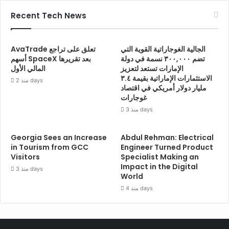
Recent Tech News
الجالية الغوجاراتية القوية التي
AvaTrade تعلق على تراجع
تضم ٣٠٠,٠٠٠ نسمة في دولة
أسهم SpaceX بعد تقريرها
الإمارات تستعد لتعزيز
المالي الأول
الاستثمارات الإماراتية بقيمة ٣.٤
منذ 2 days
مليار دولار أمريكي في اقتصاد
غوجارات
منذ 3 days
Georgia Sees an Increase
Abdul Rehman: Electrical
in Tourism from GCC
Engineer Turned Product
Visitors
Specialist Making an
Impact in the Digital
منذ 3 days
World
منذ 4 days