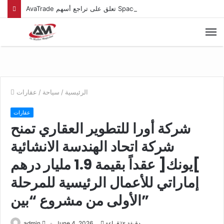
AvaTrade تعلق على تراجع أسهم SpaceX بعد تقريرها المالي الأول
الرئيسية
/
سياحة
/
عقارات
عقارات
شركة أورا للتطوير العقاري تمنح
شركة اتحاد الهندسة الانشائية
]يونك[ عقداً بقيمة 1.9 مليار درهم
إماراتي للأعمال الرئيسية للمرحلة
الأولى من مشروع “بين”
قراءة٪s دقيقة
June 4, 2026
admin