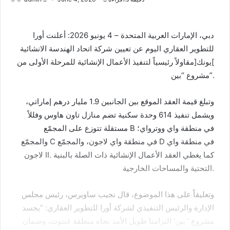
دبي، الإمارات العربية المتحدة – 4 يونيو 2026: أعلنت أورا
للتطوير العقاري اليوم عن تعيين شركة اتحاد الهندسة الانشائية
]يونك[مقاولاً رئيسياً لتنفيذ الأعمال الإنشائية للمرحلة الأولى من
مشروع “بين”.
وتبلغ قيمة العقد الموقع بين الجانبين 1.9 مليار درهم إماراتي،
ويشمل تنفيذ 614 وحدة سكنية تضم منازل تاون هاوس وفللاً
مستقلة تتوزع على المجمّع B في منطقة واي ووترواي؛
والمجمّع C في منطقة واي لاجون، والمجمّع D في منطقة واي
لاجون II. كما يغطي العقد الأعمال الإنشائية ذات الصلة بالبنية
التحتية والمساحات الخارجية.
وتعليقاً على هذا الموضوع، قال نجيب ساويرس، رئيس مجلس
الإدارة والرئيس التنفيذي لشركة أورا للتطوير العقاري: “يجسد
مشروع ’ بين‘ التزامنا طويل الأمد تجاه منطقة غنتوت، وضمان