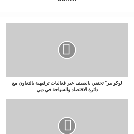
التعقيد والدقة، وتطلبت تقنيات متقدمة وخبرة متخصصة لا
تتوفر إلا في مراكز عالمية محدودة. وبفضل التجهيزات
المتطورة والدعم المتكامل الذي وفره مستشفى ميدكير رويال،
نجحنا في تجنب الجراحة المفتوحة ومنح المريض حلاً فعالاً يعيد
له صحته وكرامته وجودة حياته.”
تمت العملية بنجاح، وغادر المريض المستشفى ف
ي اليوم التالي
دون ألم، ودون أي نزيف بعد العملية، مع احتفاظه الكامل
بالتحكم الطبيعي. وبعد ثلاثة أسابيع، أكدت الفحوص النسيجية
إزالة الورم بالكامل وعدم وجود أي مؤشرات سرطانية أو خلل
خلوي.
لوكو بير" تحتفي بالصيف عبر فعاليات ترفيهية بالتعاون مع
دائرة الاقتصاد والسياحة في دبي
ويضع هذا الإنجاز العالمي مستشفى ميدكير رويال في مصاف
المراكز الطبية المتقدمة عالميًا في مجال التدخلات التنظيرية
المعقدة والحد الأدنى من التدخل الجراحي، ويثبت أن الإمارات
باتت توفر مستوى من الخبرة والتقنيات الحديثة كان متاحًا
سابقًا فقط في مؤسسات طبية عالمية محدودة.