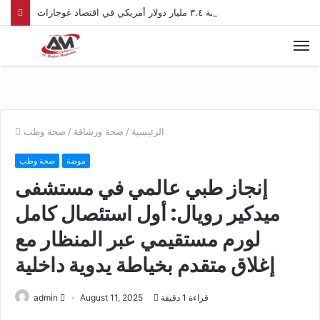
الجالية الغوجاراتية القوية التي تضم ٣٠٠,٠٠٠ نسمة في دولة الإمارات تستعد لتعزيز الاستثمارات الإماراتية بقيمة ٣.٤ مليار دولار أمريكي في اقتصاد غوجارات
الرئيسية
/
صحة ورشاقة
/
صحة وطب
موضة
صحة وطب
إنجاز طبي عالمي في مستشفى
ميدكير رويال: أول استئصال كامل
لورم مستقيمي عبر المنظار مع
إغلاق متقدم بخياطة يدوية داخلية
قراءة 1 دقيقة
August 11, 2025
admin