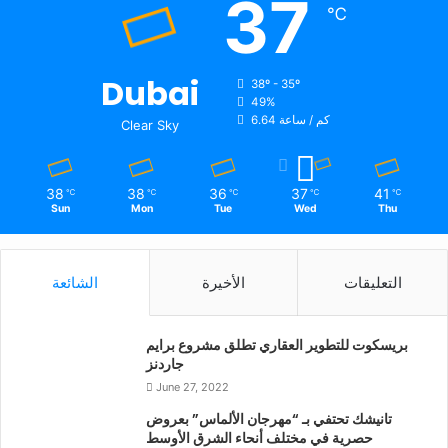
37
℃
Dubai
38º - 35º
49%
6.64 كم / ساعة
Clear Sky
38
38
36
37
41
℃
℃
℃
℃
℃
Sun
Mon
Tue
Wed
Thu
التعليقات
الأخيرة
الشائعة
بريسكوت للتطوير العقاري تطلق مشروع برايم
جاردنز
June 27, 2022
تانيشك تحتفي بـ “مهرجان الألماس” بعروض
حصرية في مختلف أنحاء الشرق الأوسط