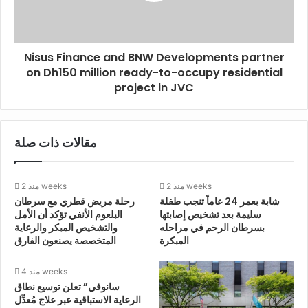
Nisus Finance and BNW Developments partner
on Dh150 million ready-to-occupy residential
project in JVC
مقالات ذات صلة
منذ 2 weeks
منذ 2 weeks
شابة بعمر 24 عاماً تنجب طفلة
رحلة مريض قطري مع سرطان
سليمة بعد تشخيص إصابتها
البلعوم الأنفي تؤكد أن الأمل
بسرطان الرحم في مراحله
والتشخيص المبكر والرعاية
المبكرة
المتخصصة يصنعون الفارق
منذ 4 weeks
سانوفي” تعلن توسيع نطاق
الرعاية الاستباقية عبر علاج مُعدِّل