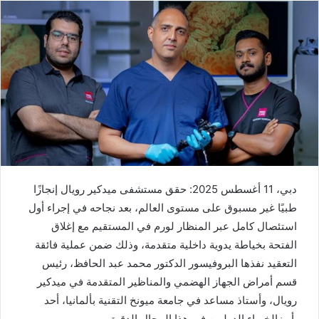
دبي، 11 أغسطس 2025: حقق مستشفى ميدكير رويال إنجازًا
طبيًا غير مسبوق على مستوى العالم، بعد نجاحه في إجراء أول
استئصال كامل عبر المنظار لورم في المستقيم مع إغلاق
الفتحة بخياطة يدوية داخلية متقدمة، وذلك ضمن عملية فائقة
التعقيد نفذها البروفيسور الدكتور محمد عبد الحافظ، رئيس
قسم أمراض الجهاز الهضمي والمناظير المتقدمة في ميدكير
رويال، وأستاذ مساعد في جامعة ميونخ التقنية بألمانيا، أحد
أبرزالخبراء الدوليين في هذا المجال الدقيق.