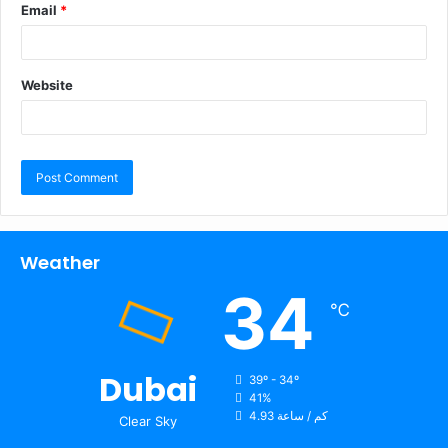
Email
*
Website
Weather
34
℃
Dubai
39º - 34º
41%
4.93 كم / ساعة
Clear Sky