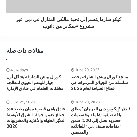
السياحية 124 مليار درهم مغربي خلال الأشهر الأحد عشر الأولى
من العام، ما وفر قاعدة قوية لانطلاقة القطاع ف
كيكو شاردا ينضم إلى نخبة مالكي المنازل في دبي عبر
مشروع «سكايز من دانوب
مقالات ذات صلة
June 29, 2026
منذ 4 days
منتجع كورال بيتش الشارقة يحصد
كورال بيتش الشارقة يُشغّل أول
سلسلة من الجوائز المرموقة في
جهاز للهضم الحيوي لمعالجة
قطاع الضيافة لعام 2026
مخلفات الطعام في فنادق الإمارة
June 22, 2026
June 20, 2026
فندق “إيكوس دبي الفرجان” يطلق
فندق باهي قصر عجمان يحصد عدة
باقة صيفية شاملة وخصومات
جوائز ضمن جوائز الشرق الأوسط
حصرية تصل إلى 30% ضمن
لتميّز الطهاة والأغذية والمشروبات
“مفاجآت صيف دبي” للعائلات
2026
والمقيمين