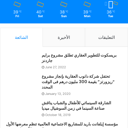
39
40
38
39
36
℃
℃
℃
℃
℃
Fri
Sat
Sun
Mon
Tue
التعليقات
الأخيرة
الشائعة
بريسكوت للتطوير العقاري تطلق مشروع برايم
جاردنز
June 27, 2022
تحتفل شركة دانوب العقارية بإنجاز مشروع
“ريزورتز” بقيمة 300 مليون درهم فى الوقت
المحدد
January 13, 2020
الشارقة السينمائي للأطفال والشباب يناقش
صناعة السينما في زمن السوشيال ميديا
October 18, 2019
مؤسسة إيلفانت باريد للمشاريع الاجتماعية العالمية تنظم معرضها الأول