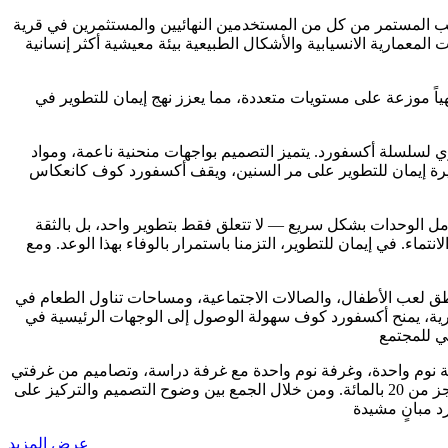
ن ساعتين من إطلاقه، مما يعكس الطلب المستمر من كل من المستخدمين النهائيين والمستثمرين في قرية
لمعمارية الانسيابية والأشكال الطبيعية بيئة معيشية أكثر إنسانية
عة على طابق تسوية + طابق أرضي + طابق مواقف + 5 طوابق متكررة، مدعومة بأكثر من 55 مرفقاً ترفيهياً موزعة على مستويات متعددة، مما يعزز نهج إيمان للتطوير في
ف التطور المعماري لسلسلة أكسفورد. يتميز التصميم بواجهات منحنية ناعمة، ومواد
مسيرة إيمان للتطوير على مر السنين، ويقف أكسفورد كوف كانعكاس
مل الوحدات بشكل سريع — لا تتعلق فقط بتطوير واحد، بل بالثقة
ماء. في إيمان للتطوير، التزمنا باستمرار بالوفاء بهذا الوعد. ومع
طق لعب الأطفال، والصالات الاجتماعية، ومساحات تناول الطعام في
ئرية، يمنح أكسفورد كوف سهولة الوصول إلى الوجهات الرئيسية في
ة نوم واحدة، وغرفة نوم واحدة مع غرفة دراسة، وتصاميم من غرفتي
نوم، ووحدات دوبلكس حصيرة تضم أحواض سباحة خاصة. تبدأ الأسعار من 679,000 درهم، مع خطة سداد مرنة بنسبة 50/50 وتبدأ عمليات الحجز من 20 بالمائة. ومن خلال الجمع بين وضوح التصميم والتركيز على
عرض المزيد