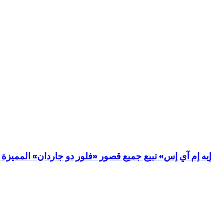
«إيه إم آي إس» تبيع جميع قصور «فلور دو جاردان» المميزة من «جاكوب آند كو» بقيمة 300 مليون درهم قبل الإطلاق ا