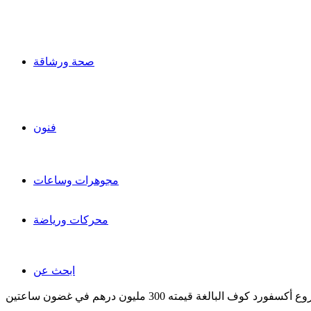
صحة ورشاقة
فنون
مجوهرات وساعات
محركات ورياضة
ابحث عن
البالغة قيمته 300 مليون درهم في غضون ساعتين