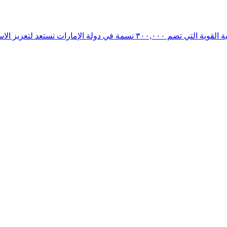
عد لتعزيز الاستثمارات الإماراتية بقيمة ٣.٤ مليار دولار أمريكي في اقتصاد غوجارات