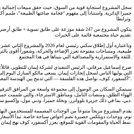
جميرا الدائرية. واستناداً إلى مفهوم “فخامة صاغتها الطبيعة”، صُمم أ
وترابطاً.
تقديم حياة مجتمعية قائمة على الخبرات.
وباعتباره أول إطلاق سكني رئي
طبيعية، ومساحات مفتوحة تعزز الإضاءة والحركة، وشعوراً أقوى بالتر
للثقة والاستمرارية والمصداقية التي بنيناها في هذا المجتمع.
صرح إسماعيل مرفاني، الرئيس التنفيذي لشركة إيمان للتطوير، قائلاً
التي يوليها الناس لسجل إنجازات إيمان. يسعى مالكو المنازل اليوم إلى 
أكسفورد كوف، نواصل هذه الفلسفة — التي تدمج بين الهندسة المعمارية المدروسة، والمرافق الهادفة، والوظائف اليومية للحياة العصرية”.
سيتمكن السكان من الوصول إلى مجموعة واسعة من المرافق الترفيهية 
الهواء الطلق، ومنصات التأمل، ومناطق الاسترخاء، والتي صُممت جميع
دبي، بما في ذلك جزيرة بلوواترز، ونخلة جميرا، ودبي مول، وإكسبو سيتي دبي، وكلا المطارين الدوليين، مع الحفاظ على الطابع الهادئ والعائلي للمجتمع.
يقدم المشروع مزيجاً متنوعاً من الوحدات المصممة للمستخدمين النه
نمط الحياة والمقومات القوية للموقع، يعزز أكسفورد كوف نهج إيمان للتطوير المستمر في إنشاء مجتمعات سكنية نابضة بالحياة وليست مجرد مبانٍ مشيدة.