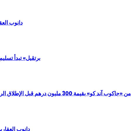
دانوب العق
«برتڤيل» تبدأ تسليم مشروع «ڤيل 11» في م
لرسمي، وذلك خلال أسابيع من وضع حجر الأساس للمشروع
دانوب العقارية تعلن تسليم 11 مشروعا