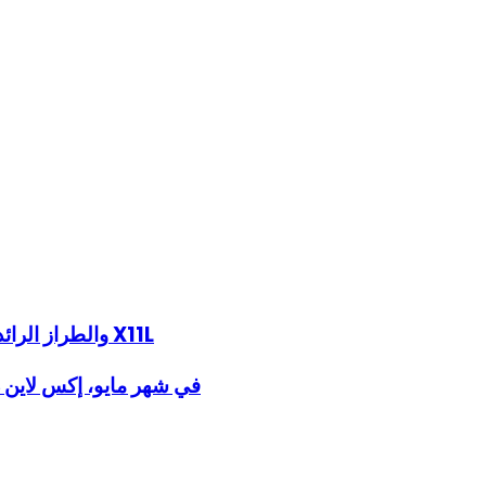
تطلق مجموعة تلفزيونات SQD-Mini LED لعام 2026 في الإمارات العربية المتحدة، وتكشف عن طرازات C7L وC8L والطراز الرائد X11L
في شهر مايو، إكس لاين دبي تضاعف الإثارة مع عرض 2 مقابل 1 الع