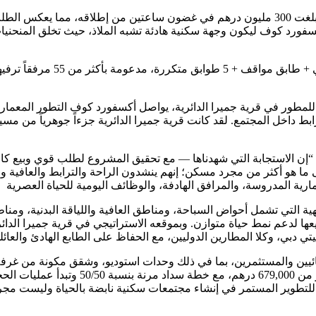
سجل المشروع استجابة قوية من السوق، حيث حقق مبيعات إجمالية بلغت 300 مليون درهم في غضو
كسفورد كوف ليكون وجهة سكنية هادئة تشبه الملاذ، حيث تخلق المنحنيات ا
يتكون المشروع من 247 شقة موز
سي لعام 2026 والمشروع الثاني عشر للمطور في قرية جميرا الدائرية، يواصل أكسفورد كو
ابط داخل المجتمع. لقد كانت قرية جميرا الدائرية جزءاً جوهرياً من 
: “إن الاستجابة التي شهدناها — مع تحقيق المشروع لطلب قوي وبيع كا
ما هو أكثر من مجرد مسكن؛ إنهم ينشدون الراحة والترابط والعافية والانت
التي تشمل أحواض السباحة، ومناطق العافية واللياقة البدنية، ومنا
ها لدعم نمط حياة متوازن. وبموقعه الاستراتيجي في قرية جميرا الدا
ائيين والمستثمرين، بما في ذلك وحدات استوديو، وشقق مكونة من غرف