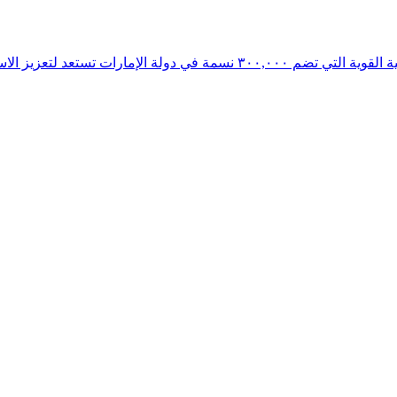
عد لتعزيز الاستثمارات الإماراتية بقيمة ٣.٤ مليار دولار أمريكي في اقتصاد غوجارات