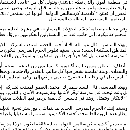
وتتولى كل من “نالاباد للاستثمارات” و
المتعلمين المستعدين لمتطلبات المستقبل.
وفي محطة مفصلية تُجسّد التحوّلات المتسارعة في مشهد التعليم بمنطق
لمجموعة تيكوم، إلى جانب عدد من المسؤولين الحكوميين، وروّاد قطاع التعليم، والمستثمرين، وممثلين عن أسر الطلبة.
وبهذه المناسبة، قال عبد الله نالاباد أحمد، العضو المنتدب لشركة “نال
المناطق السكنية الجديدة بدبي. سيتم تطوير الحرم المدرسي ليكون بيئة 
مدرسة فحسب، بل نُعدّ جيلاً جديداً من المفكرين والمبتكرين والقادة الأخلاقيين الذين سيُسهمون في رسم ملامح مستقبل عالمنا”.
وأضاف: “تنطلق مسيرتنا مع أكاديمية كريساليس من قناعة راسخة بأن ا
والسعادة، وبيئة تعليمية يشعر فيها كل طالب بالتقدير والاهتمام، ويحظ
المتواصل في رحلتنا لبناء صرح تعليمي يرتقي إلى أرقى المعايير العالمية”.
وبهذه المناسبة، قال السيد سمير ك. محمد، العضو المنتدب لشركة “إم
بل باتت تبحث عن مدرسة توفّر لأبنائها بيئة يسودها الأمان والتقدير، و
الابتكار. وتتمثل رؤيتنا في تأسيس أكاديمية يزدهر فيها الطلاب معنوياً، واجتماعياً، وجسدياً، وفكرياً. ويجسّد هذا المشروع الجديد امتداداً لالتزامنا المتواصل بتقديم تعليم عالي الجودة في دولة الإمارات”.
إطار هذه الرؤية الطموحة، تُجسد الأكاديمية استثماراً مستقبلياً واعياً في شباب دبي، من خلال دمج مفاهيم الاستدامة والصحة النفسية والشمولية في جميع جوانب العملية التعليمية.
تم تصميم أكاديمية كريساليس الدولية بعناية فائقة لتكون حرمًا مدرسيً
رياضية متطورة، من بينها ملعب كرة قدم وكريكت مرتفع صُمّم لتحقيق