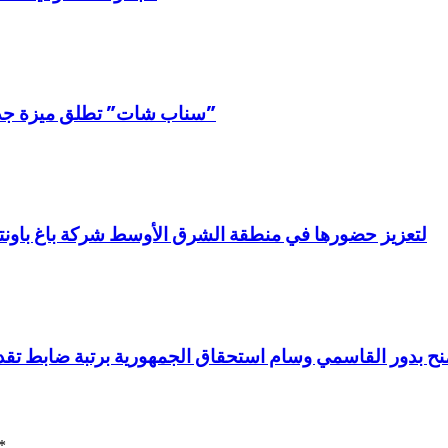
“سناب شات” تطلق ميزة جديدة لمشاركة الموسيقى مع الأصدقاء عبر “خريطة سناب”
لتعزيز حضورها في منطقة الشرق الأوسط شركة باغ باونتى ا
ح بدور القاسمي وسام استحقاق الجمهورية برتبة ضابط تقديراً 
*