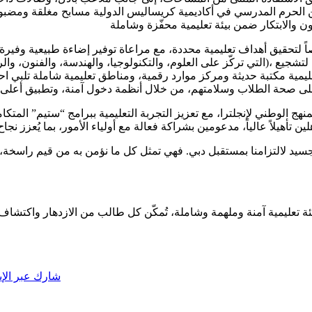
ضمن الحرم المدرسي في أكاديمية كريساليس الدولية مسابح مغلقة ومضب
حقيق أهداف تعليمية محددة، مع مراعاة توفير إضاءة طبيعية وفيرة، 
عليمية مكتبة حديثة ومركز موارد رقمية، ومناطق تعليمية شاملة تلبي
هج الوطني لإنجلترا، مع تعزيز التجربة التعليمية ببرامج “ستيم” المتكاملة،
جسيد لالتزامنا بمستقبل دبي. فهي تمثل كل ما نؤمن به من قيم راسخة، م
ية كريساليس الدولية بيئة تعليمية آمنة وملهمة وشاملة، تُمكّن كل طالب من الازدهار
شارك عبر الإي