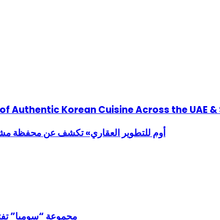
t of Authentic Korean Cuisine Across the UAE &
«أوم للتطوير العقاري» تكشف عن محفظة مشاريع
مجموعة “سوميا” تفتتح مركزاً تج