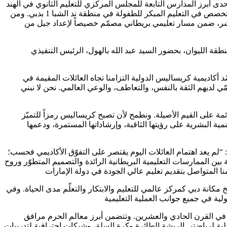
بعة للمجلس المركزي للتعليم الثانوي في الهند (CBSE) في منطقة القوز، والتي تقدّم
برامج تعليمية شاملة وتفاعلية من مرحلة ما قبل الروضة وحتى الصف الثاني عشر، بالإضافة إلى إنشاء “حضانة كرايونز”، وهي مركز دولي متخصص في التعليم المبكر للطفولة في منطقة ند الشبا 1 بدبي. ومن
مهيدية الأولى وحتى الصف الثالث عشر، ضمن مسار تعليمي بريطاني مصمّم خصيصاً لإعداد جيل من
ة الليوان، بحضور السيد عبد الله بالهول، الرئيس التنفيذي
 أكاديمية كريساليس الدولية التزامنا تجاه العائلات المقيمة في
ّي لديهم الثقة بالنفس، والتعاطف، والوعي العالمي. نحن لا نبني
 على القيم الأصيلة. ونطمح لأن تصبح كريساليس رمزاً للتميّز
مية البشرية على رؤيتها الثاقبة، وإرشاداتها المستمرة، ودعمها
م يعد اهتمام العائلات اليوم يقتصر على التفوّق الأكاديمي فحسب؛
 بين الممارسات التعليمية البريطانية الرائدة والتصميم المتطوّر وروح
ة والتنمية البشرية، والرامية إلى ترسيخ مكانة دبي كمركز عالمي للتعليم والابتكار والتعلّم مدى الحياة. وفي
لّم في القرن الحادي والعشرين. وتتضمن أبرز معالم الحرم مرافق
ة لرياضتي الريشة الطائرة وكرة السلة، وشبكات احترافية لتدريبات