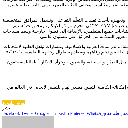
وطة الحرارة تُناسب مختلف الفئات العمرية، إلى جانب صالة عصرية
وتجهيزه بأحدث تقنيات التعلّم التفاعلي. وتشمل المرافق المتخصصة
في الحرم مراكز للابتكار، ومختبرات “ستيم” STEAM (التي تركّز على العلوم، والتكنولوجيا، والهندسة، والفنون، والرياضيات)، واستوديوهات للفنون والموسيقى، وورش عمل للتصميم والتكنولوجيا، لتشجيع
 احتياجات جميع المتعلمين، بالإضافة إلى فصول خارجية وسط مساحات
 والدراسات العربية والإسلامية، ومسارات تؤهل الطلبة لامتحانات IGCSE و
ثل التميّز، والسعادة، والشمول، وجرأة الابتكار. أطفالنا يستحقون
 واكتشاف إمكاناته الكامنة، ليُصبح مصدر إلهام للتغيير الإيجابي في العالم من
عرض المزيد
نشر
ميل
طباعة
WhatsApp
Pinterest
LinkedIn
Google+
Twitter
Facebook