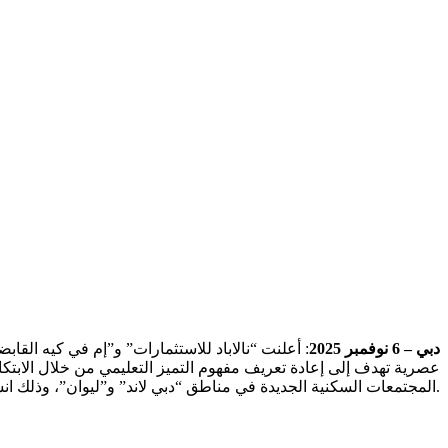
دبي – 6 نوفمبر 2025
: أعلنت “نالاباد للاستثمارات” و”إم في كيه ال
عصرية تهدف إلى إعادة تعريف مفهوم التميز التعليمي من خلال الابتكار، 
المجتمعات السكنية الجديدة في مناطق “دبي لاند” و”ليوان”، وذلك انسجاماً مع الاستراتيجيات الشاملة التي تتبناها “هيئة المعرفة والتنمية البشرية” لدعم مسارات التنمية الاجتماعية والاقتصادية في الإمارة.