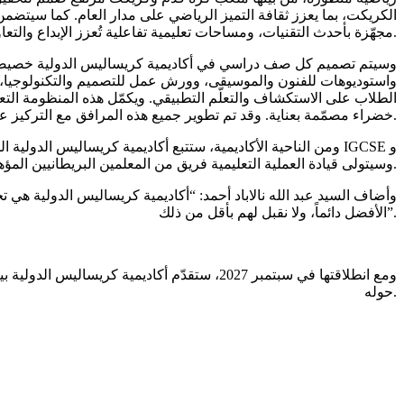
الكريكت، بما يعزز ثقافة التميز الرياضي على مدار العام. كما سيت
مجهّزة بأحدث التقنيات، ومساحات تعليمية تفاعلية تُعزز الإبداع والتعاون والابتكار ضمن بيئة تعليمية محفّزة وشاملة.
وسيتم تصميم كل صف دراسي في أكاديمية كريساليس الدولية خصيصاً لت
الطلاب على الاستكشاف والتعلّم التطبيقي. ويكمّل هذه المنظومة الت
خضراء مصمّمة بعناية. وقد تم تطوير جميع هذه المرافق مع التركيز على صحة الطلاب وسلامتهم، من خلال أنظمة دخول آمنة، وتطبيق أعلى معايير السلامة من الحرائق على مستوى عالمي.
ومن الناحية الأكاديمية، ستتبع أكاديمية كريساليس الدولية المن
A-Levels. وسيتولى قيادة العملية التعليمية فريق من المعلمين البريطانيين المؤهلين تأهيلاً عالياً، مدعومين بشراكة فعالة مع أولياء الأمور، بما يُعزز نجاح الطلبة ويدعم رفاههم وسعادتهم طوال رحلتهم التعليمية.
وأضاف السيد عبد الله نالاباد أحمد: “أكاديمية كريساليس الدولية هي ت
الأفضل دائماً، ولا نقبل لهم بأقل من ذلك”.
ومع انطلاقتها في سبتمبر 2027، ستقدّم أكاديم
حوله.