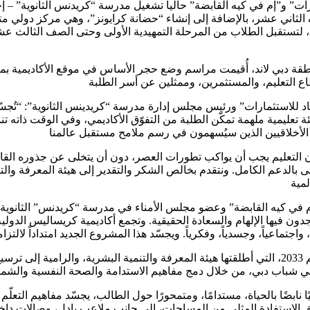
”إم في كيه القابضة” حالياً تشغيل مدرسة “كريدنس الثانوية” – إحدى أبرز المدارس التا
المقرر أن تفتتح “أكاديمية كريساليس الدولية” أبوابها في سبتمبر 2027، لتستقبل الطلاب من المرحلة الت
ة دبي لاند، أُقيمت مراسم وضع حجر الأساس في موقع الأكاديمية بمنطق
اباد للاستثمارات” ورئيس مجلس إدارة مدرسة “كريدينس الثانوية”: “تُجسّد
تعليمية ملهمة تمكّن الطلبة من التفوّق الأكاديمي، وفي الوقت ذاته تنم
لتعليم يجب أن يواكب تطورات العصر، دون أن يتخلى عن جذوره القائمة
ى بالدعم الكامل. ونتقدم بخالص الشكر والتقدير إلى هيئة المعرفة والتن
 في كيه القابضة” وعضو مجلس الأمناء في مدرسة “كريدنس” الثانوية: “ل
يجدون فيها الإلهام والسعادة الحقيقية. وتجمع أكاديمية كريساليس الدولية
وسيتم إنشاء الحرم المدرسي الجديد بما يتماشى مع استراتيجية التعليم 2033، التي أطلقتها هيئة المعرف
ا نابضًا بالحياة، مستدامًا، ومتمحورًا حول الطالب، يجسّد مفاهيم التع
 الاستفادة المثلى من المساحات، إلى جانب ملاعب بادل، وصالات داخلي