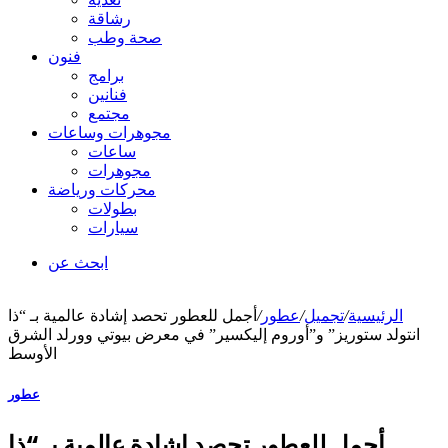
رشاقة
صحة وطب
فنون
برامج
فنانين
مجتمع
مجوهرات وساعات
ساعات
مجوهرات
محركات ورياضة
بطولات
سيارات
ابحث عن
الرئيسية
/
تجميل
/
عطور
/
أجمل للعطور تحصد إشادة عالمية بـ “ذا
انتولد ستوريز” و”أوروم إليكسير” في معرض بيوتي وورلد الشرق
الأوسط
عطور
أجمل للعطور تحصد إشادة عالمية بـ “ذا