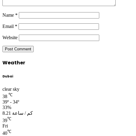
Name
*
Email
*
Website
Weather
Dubai
clear sky
℃
38
39º - 34º
33%
8.21 كم / ساعة
℃
39
Fri
℃
40