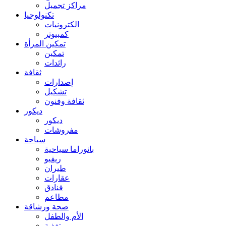
مراكز تجميل
تكنولوجيا
الكترونيات
كمبيوتر
تمكين المرأة
تمكين
رائدات
ثقافة
إصدارات
تشكيل
ثقافة وفنون
ديكور
ديكور
مفروشات
سياحة
بانوراما سياحية
ريفيو
طيران
عقارات
فنادق
مطاعم
صحة ورشاقة
الأم والطفل
تغذية