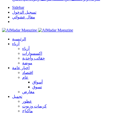
Sidebar
تسجيل الدخول
مقال عشوائي
الرئيسية
أزياء
أزياء
اكسسوارات
حقائب وأحذية
موضة
اخبار عامة
اقتصاد
عام
أسواق
تسوق
معارض
تجميل
عطور
كريمات وزيوت
ماكياج