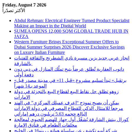
Friday, August 7 2026
الأكثر تصدّراً
Abdul Rehman: Electrical Engineer Turned Product Specialist
Making an Impact in the Digital World
SUMEA OPENS 12,000 SQM GLOBAL TRADE HUB IN
JAFZA
Western Furniture Brings Exceptional Summer Offers to
Dubai Summer Surprises 2026 Discover Exclusive Savings
on Luxury Italian Furniture
إنجاز عربي جديد يزين مسيرة نادي الشطرنج والثقافة للفتيات
بالشارقة
دانوب العقارية تُطلق عرضاً يتيح تملّك المنازل في دبي دون
دفعة أولى
«برتڤيل» تبدأ تسليم مشروع «ڤيل 11» في مدينة مصدر قبل
الموعد بـ14 شهراً
زوهو تطلق حل نقاط البيع لقطاع البيع بالتجزئة في دولة
الإمارات
يمكن أن يصبح نموذج “اعرف عميلك المركزي” في الهند
مرجعاً للامتثال الذكي للقطاع المصرفي في دولة الإمارات
البالغ حجمه 5.63 تريليون درهم إماراتي
كورال بيتش الشارقة يُشغّل أول جهاز للهضم الحيوي لمعالجة
مخلفات الطعام في فنادق الإمارة
شركة أوبو تكشف عن سلسلة هواتف رينو16 في الخليج