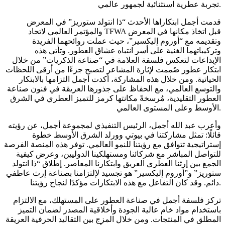
تجربة عطرية استثنائية لجمهور عالمي.
قدمت أجمل ابتكاراها الأحدث “ذا انتولد ستوريز” في المعرض
والمؤتمر العالمي لاتحاد TFWA قبل اتخاذ مكانها في المعرض
وتقديمه مع “أوروم إليكسير”، حيث عملت روائحهما الفريدة
وتركيباتهما الغنية على أسر انتباه عشاق العطور. وتأتي هذه
الإبداعات لتعكس فلسفة العلامة في “صناعة الذكريات” من خلال
ابتكار عطور صُممت لإثارة المشاعر لتصبح جزءًا من أرقى اللحظات
الحياتية. ومن خلال هذه المشاركة، أكدت أجمل التزامها بالابتكار
والتوسع العالمي، مع الحفاظ على جذورها العريقة في فنون صناعة
العطور التقليدية، مُرسخةً مكانتها كرمز للتميز العطري في الشرق
الأوسط وعلى المستوى العالمي.
وأعرب عبد الله أجمل، الرئيس التنفيذي لمجموعة أجمل، عن رؤيته
قائلًا: تمثل مشاركتنا في بيوتي وورلد الشرق الأوسط خطوة
إستراتيجية تتوافق مع رؤيتنا للنمو العالمي. توفر هذه المنصة الفرصة
للتواصل المباشر مع شركائنا ومستهلكينا الدوليين، وعرض كيفية
الجمع بين إرثنا العطري العريق وابتكارنا المعاصر. إطلاق “ذا انتولد
ستوريز” و”أوروم إليكسير” هو تجسيد لإلتزامنا بصناعة إرث عاطفي
دائم. وقد كان التفاعل مع هذه الابتكارات مؤكدًا لنجاح رؤيتنا.
تركز فلسفة أجمل في صناعة العطور على المستهلك، مع الالتزام
باستخدام مواد خام عالية الجودة وأخلاقية المصدر لضمان التميز
المطلق في المنتجات. ومن خلال المزج بين التقاليد الحرفية العريقة