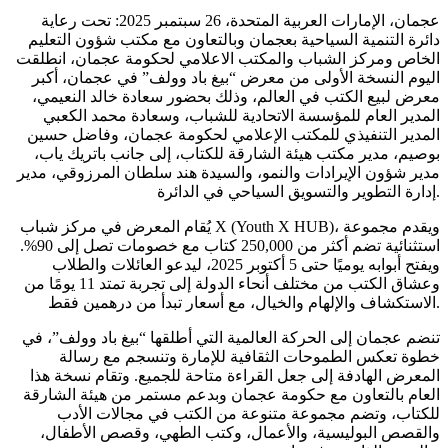
عجمان، الإمارات العربية المتحدة، 26 سبتمبر 2025: تحت رعاية
دائرة التنمية السياحية بعجمان وبالتعاون مع مكتب شؤون التعليم
الخاص ومركز الشباب والمكتب الاعلامي لحكومة عجمان، انطلقت
اليوم النسخة الأولى من معرض “بيغ باد وولف” في عجمان، أكبر
معرض لبيع الكتب في العالم، وذلك بحضور سعادة خالد النعيمي،
المدير العام للمؤسسة الاتحادية للشباب، وسعادة محمد الكعبي
المدير التنفيذي للمكتب الإعلامي لحكومة عجمان، وفاضل حسين
بوصيم، مدير مكتب هيئة الشارقة للكتاب، إلى جانب باتريك ياب،
مدير شؤون الإيرادات والنمو، والسيدة هند سلطان المرزوقي، مدير
إدارة التطوير والتسويق السياحي في الدائرة.
يُقام المعرض في مركز شباب X (Youth X HUB)، ويقدم مجموعة
استثنائية تضم أكثر من 250,000 كتاب مع خصومات تصل إلى 90%.
ويفتح أبوابه يوميًا حتى 5 أكتوبر 2025، ليدعو العائلات والطلاب
وعشاق الكتب من مختلف أنحاء الدولة إلى تجربة تمتد 11 يومًا من
الاستكشاف والإلهام والخيال، مع أسعار تبدأ من درهمين فقط.
تنضم عجمان إلى الحركة العالمية التي أطلقها “بيغ باد وولف”، في
خطوة تعكس الطموحات الثقافية للإمارة وتنسجم مع رسالة
المعرض الهادفة إلى جعل القراءة متاحة للجميع. وتقام نسخة هذا
العام بالتعاون مع حكومة عجمان وبدعم مستمر من هيئة الشارقة
للكتاب، وتضم مجموعة متنوعة من الكتب في مجالات الأدب
والقصص البوليسية، والأعمال، وكتب الطهي، وقصص الأطفال،