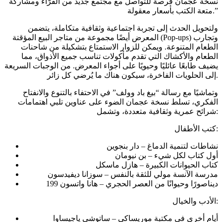
نسخة عجمان فرصة للتواصل مع مجتمع جديد من القرّاء ومشاركة
متعة الكتب بأسعار معقولة.”
ولتحويل الحدث إلى تجربة اجتماعية وثقافية متكاملة، يتضمن
المعرض أيضًا مجموعة من متاجر البيع المؤقتة (Pop-ups) وتجارب
الطعام المتنوعة. ويمكن للزوار الاستمتاع بتشكيلة من شاحنات
الطعام والأكشاك التي تقدم مأكولات تناسب جميع الأذواق، مما
يضيف طابعًا عائليًا وحيويًا على أجواء المعرض. من الوجبات السريعة
إلى الحلويات الفاخرة، سيكون هناك ما يُرضي كل زائر.
وتماشيًا مع رسالة “بيغ باد وولف” في الاحتفاء بالتنوع والانفتاح
الفكري، تسلط نسخة عجمان الضوء على عناوين تلبي اهتمامات
شرائح عمرية وثقافية متعددة، وتشمل:
كتب الأطفال:
نشاطات لتنمية الدماغ – دار بنجوين
أول كتاب لكل شيء – بن نيومان
كتاب الحيوانات الكبيرة – هازل ماسكل
مدرسة الآنسة مولي للثقة بالنفس – سوزانا ديفيدسون
199 ديناصورًا وحيوانًا من العصر الحجري – هانا واتسون
الأدب والخيال:
أيام أخرى في مكتبة موريساكي – ساتوشي ياجيساوا