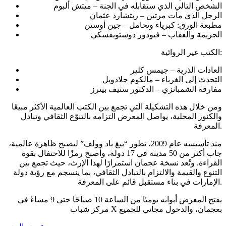
الشخص التالي الذي ستقابله في الجنة – ميتش ألبوم
الرجل الذي مات مرتين – ريتشارد عثمان
مطبعة الورق: كبرياء وتحامل – جين أوستن
الجريمة والعقاب – فيودور دوستويفسكي
الكتب غير الروائية:
العادات الذرية – جيمس كلير
التحدث إلى الغرباء – مالكوم جلادويل
مفارقة الشمبانزي – الدكتور ستيف بيترز
ومن خلال هذه التشكيلة التي تجمع بين الكتب العالمية الأكثر مبيعًا
والكنوز المحلية، يواصل المعرض التزامه بالتنوّع الثقافي وتبادل
المعرفة.
منذ تأسيسه عام 2009، تطور “بيغ باد وولف” ليصبح ظاهرة عالمية،
جاب أكثر من 50 مدينة في 17 دولة، وأصبح رمزًا للاحتفال بقوة
القراءة. وتُعد نسخة عجمان استمرارًا لهذا الإرث، حيث تجمع بين
التنوع والقيمة والالتزام بالتبادل الثقافي، بما ينسجم مع رؤية دولة
الإمارات في بناء مستقبل قائم على المعرفة.
يفتح المعرض أبوابه يوميًا من الساعة 10 صباحًا حتى 9 مساءً في
مركز شباب X بعجمان، والدخول مجاني للجميع