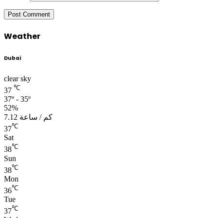
Weather
Dubai
clear sky
℃
37
37º - 35º
52%
7.12 كم / ساعة
℃
37
Sat
℃
38
Sun
℃
38
Mon
℃
36
Tue
℃
37