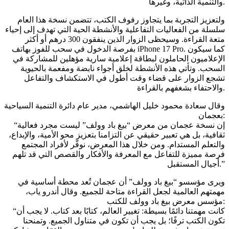
والتنمية الذاتية، وغيرها.
ولتعزيز التجربة بما يتجاوز رفوف الكتب، تتضمن نسخة هذا العام
سلسلة من الفعاليات التفاعلية والأنشطة الحية التي تهدف إلى إحياء
متعة القراءة. وسيحظى الزوار الذين ينفقون 300 درهم أو أكثر
بفرصة الدخول في سحب للفوز بهاتف iPhone 17 Pro. كما سيكون
الإعلاميون الحاملون لبطاقة إعلامية سارية مؤهلين للمشاركة في
السحب. وتأتي هذه الأنشطة لخلق أجواء نابضة ومفعمة بالحيوية
تشجع الزوار على قضاء وقت أطول في الاستكشاف والتفاعل
والاحتفاء بشغفهم بالقراءة.
وقال سعادة محمود خليل الهاشمي، مدير عام دائرة التنمية السياحية
بعجمان:
“إن نسخة عجمان من معرض “بيغ باد وولف” ليست مجرد فعالية
ثقافية، بل هي تعبير حقيقي عن التزامنا بتعزيز محو الأمية، والإبداع،
والتعلم المستدام. ومن خلال هذا المعرض، نوفّر لأفراد المجتمع
فرصة مميزة للتفاعل مع المعرفة والأفكار والقصص التي قد تلهم
أجيال المستقبل.”
ويرى مؤسسو “بيغ باد وولف” أن عجمان تُعد محطة أساسية في
مهمتهم العالمية لجعل القراءة متاحة للجميع. وقال أندرو ياب،
مؤسس معرض بيغ باد وولف للكتب:
“كانت مهمتنا دائمًا بسيطة: تغيير العالم، كتابًا بعد كتاب. لا يجب أن
تكون الكتب ترفًا؛ بل يجب أن تكون في متناول الجميع. وتمنحنا