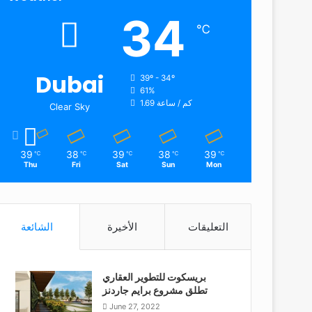
34
℃
Dubai
39º - 34º
61%
1.69 كم / ساعة
Clear Sky
39
38
39
38
39
℃
℃
℃
℃
℃
Thu
Fri
Sat
Sun
Mon
التعليقات
الأخيرة
الشائعة
بريسكوت للتطوير العقاري
تطلق مشروع برايم جاردنز
June 27, 2022