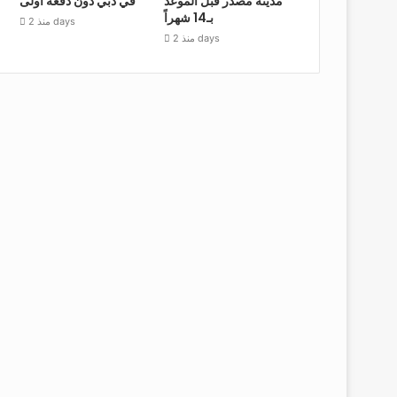
مدينة مصدر قبل الموعد
في دبي دون دفعة أولى
بـ14 شهراً
منذ 2 days
منذ 2 days