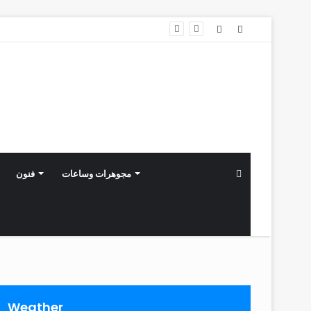
Western Furniture Brings Exceptional Summer Offers to Dubai Summer Surprises 2026 Discover Exclusive Savings on Luxury Italian Furniture
Sidebar
ابحث
مجوهرات وساعات
فنون
عن
Weather