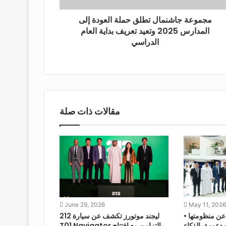
مجموعة جاشنمال تطلق حملة العودة إلى
المدارس 2025 وتعيد تعريف بداية العام
الدراسي
مقالات ذات صلة
June 29, 2026
May 11, 2026
• روكس تكشف عن منظومتها
ليجند موتورز تكشف عن سيارة 212
مدعومة بالذكاء
T01 Navigator بالتزامن مع افتتاح