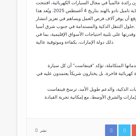
رائدة عالمياً في مجال السيارات الكهربائية، افتتحت
مؤخراً مصنعها الجديد لتجميع السيارات الكهربائية في ولاية تاميل نادو بالهند بتاريخ 4 أغسطس 2025. ويُعد هذا
قع أن يوفر آلاف فرص العمل ويساهم في تعزيز انتشار
حلول التنقل الذكية والمستدامة في جنوب شرق آسيا.
قدرتها على تلبية احتياجات الأسواق الإقليمية، بما في
ذلك دولة الإمارات، بكفاءة وموثوقية عالية.
املة، تؤكد “فينفاست” أن كل سيارة VF 8 صُممت لضمان الاستمرارية
 كهربائية فاخرة، بل يختارون شريكاً يعتمدون عليه في
، والدعم طويل الأمد، ترسخ فينفاست VF 8 مكانته كأحد أبرز
مارات والشرق الأوسط، مع إمكانية تجربة القيادة
Facebook
Twitter
نشر