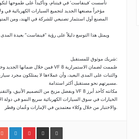
تأسست ‘فينفاست’ في فيتنام، وتأكيداً على طموحها لتكون 
المصنع أول استثمار تصنيعي للشركة في الهند، ومن المتو
ويمثل هذا التوسع دليلاً على رؤية “فينفاست” بعيدة المدى و
شريك موثوق للمستقبل:
فمن خلال ضمانها الجديد وخدماتها المتك
والثبات على المدى البعيد، وأن عملاءها لا يمتلكون مجرد سيارة
مسيرتهم نحو مستقبل أكثر استدامة.
وبفضل مزيج من التصميم الأنيق، والتقنيات الذكية
الخيارات في سوق السيارات الكهربائية سريع النمو في دولة الإ
والاختبار من خلال وكلاء معتمدين في الإمارات وعُمان وقطر.
طباعة
شارك عبر الإيميل
Pinterest
LinkedIn
Google+