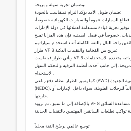
وضمان تجربة سهلة ومريحة.
ضمان طويل الأمد يؤكد التزام فينفاست بالجودة:
ي قطاع السيارات عموماً والسيارات الكهربائية خصوصاً،
حديات، خصوصاً في فصل الصيف، فإن هذه المزايا تمنح
طراز VF 8 مزيج من الفخامة والتقنيات الذكية:
ويأتي طراز فينفاست VF 8 كخيار متكامل لفئة السيارات الكهربائية متعددة الاستخدامات (SUV)، حيث يجمع بين
لمريحة، إلى جانب أحدث أنظمة الترفيه والتحكم السهل
الاستخدام.
كما يتميز الطراز بنظام دفع رباعي (AWD) ومدى قيادة يصل إلى 493 كم وفق معايير القيادة الأوروبية الجديدة
(NEDC)، فضلاً عن خاصية الشحن السريع التي تجعل منه خياراً مثالياً للرحلات الطويلة، سواء داخل الإمارات أو
خارجها.
بالإضافة إلى ما سبق، تم تزويد VF 8 بأحدث أنظمة مساعدة السائق (ADAS) وإمكانية تحديث البرمجيات عن بُعد،
توسع عالمي يرسّخ الثقة محلياً: