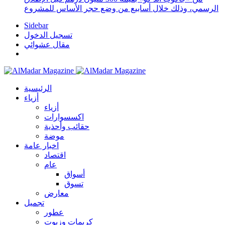
الرسمي، وذلك خلال أسابيع من وضع حجر الأساس للمشروع
Sidebar
تسجيل الدخول
مقال عشوائي
الرئيسية
أزياء
أزياء
اكسسوارات
حقائب وأحذية
موضة
اخبار عامة
اقتصاد
عام
أسواق
تسوق
معارض
تجميل
عطور
كريمات وزيوت