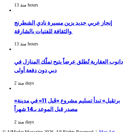
منذ 13 hours
إنجاز عربي جديد يزين مسيرة نادي الشطرنج
والثقافة للفتيات بالشارقة
منذ 13 hours
دانوب العقارية تُطلق عرضاً يتيح تملّك المنازل في
دبي دون دفعة أولى
منذ 2 days
«برتڤيل» تبدأ تسليم مشروع «ڤيل 11» في مدينة
مصدر قبل الموعد بـ14 شهراً
منذ 2 days
© AlMadar Magazine
2026, All Rights Reserved |
Max Art