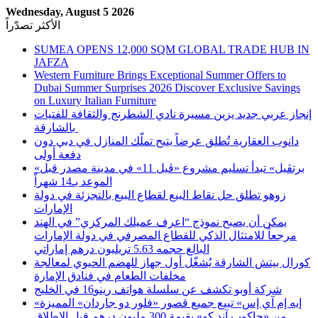
Wednesday, August 5 2026
الأكثر تصدّراً
SUMEA OPENS 12,000 SQM GLOBAL TRADE HUB IN
JAFZA
Western Furniture Brings Exceptional Summer Offers to
Dubai Summer Surprises 2026 Discover Exclusive Savings
on Luxury Italian Furniture
إنجاز عربي جديد يزين مسيرة نادي الشطرنج والثقافة للفتيات
بالشارقة
دانوب العقارية تُطلق عرضاً يتيح تملّك المنازل في دبي دون
دفعة أولى
«برتڤيل» تبدأ تسليم مشروع «ڤيل 11» في مدينة مصدر قبل
الموعد بـ14 شهراً
زوهو تطلق حل نقاط البيع لقطاع البيع بالتجزئة في دولة
الإمارات
يمكن أن يصبح نموذج “اعرف عميلك المركزي” في الهند
مرجعاً للامتثال الذكي للقطاع المصرفي في دولة الإمارات
البالغ حجمه 5.63 تريليون درهم إماراتي
كورال بيتش الشارقة يُشغّل أول جهاز للهضم الحيوي لمعالجة
مخلفات الطعام في فنادق الإمارة
شركة أوبو تكشف عن سلسلة هواتف رينو16 في الخليج
«إيه إم آي إس» تبيع جميع قصور «فلور دو جاردان» المميزة
من «جاكوب آند كو» بقيمة 300 مليون درهم قبل الإطلاق