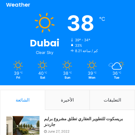
للمزيد من المعلومات والتفاصيل تفضل بزيارة أقرب صالة
Weather
عرض لناتوزي في دبي أو أبوظبي أو زيارة موقعنا على الرابط
38
التالي: https://westernfurniture.ae/natuzzi-italia/,
℃
https://www.natuzzi.com/ae/en/, أو الاتصال بنا على الأرقام
97143377152، 97143380777، 97126444048.
Dubai
39º - 34º
33%
8.21 كم / ساعة
Clear Sky
39
40
38
39
36
℃
℃
℃
℃
℃
Fri
Sat
Sun
Mon
Tue
التعليقات
الأخيرة
الشائعة
بريسكوت للتطوير العقاري تطلق مشروع برايم
جاردنز
June 27, 2022