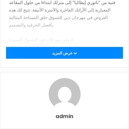
فنية من “ناتوزي إيطاليا” إلى منزلك ابتداءا من حلول المقاعد
المعيارية إلى الأرائك الفاخرة والأسرة الأنيقة. تتيح لك هذه
العروض في مهرجان دبي للتسوق خلق المساحة المثالية
بأفضل الحرفية والتصميم.
عروض مهرجان دبي للتسوق المميزة
عرض المزيد
مجموعة مقاعد ميلبوت
يسر ناتوزي إيطاليا أن تقدّم مجموعة مقاعد ملبوت، التي تمثل
مزيجًا مبتكرًا من التصميم المعماري والنمطية. تتميز هذه
المجموعة بمكونات متعددة مثل الطاولات الفريدة، ألواح
الحائط، ووحدات التخزين المستقلة، مما يوفر تكوينات مرنة
ومبتكرة. من أبرز ميزاتها حشوةClimalight ، والوسائد
المملوءة بريش الإوز، بالإضافة إلى سهولة التجميع. لمن يبحثون
عن الأناقة والراحة في مساحات معيشتهم مقاعد ميلبوت هي
admin
الخيار المثالي.