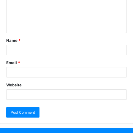
للتعديل في كافة الأجزاء. وتتميز أيضًا بجوانب من الجلد وإطار
داخلي خشبي متين..
هذه الخصومات الحصرية متاحة فقط خلال مهرجان دبي
للتسوق، لذا لا تفوت فرصة جلب أثاث فاخر وعملي إلى منزلك
Name
*
بأسعار لا تقبل المنافسة.
تتواجد صالات عرض ناتوزي في الإمارات العربية المتحدة في:
Email
*
ناتوزي، شارع الشيخ زايد بين التقاطع الثاني والثالث، دبي
Website
ناتوزي، بالقرب من جسر آل مكتوم، طريق أم هرير، دبي
ناتوزي ذا غاليريا، جزيرة المارية، أبو ظبي