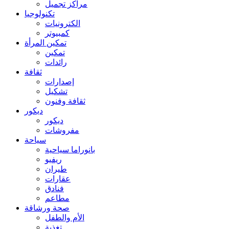
مراكز تجميل
تكنولوجيا
الكترونيات
كمبيوتر
تمكين المرأة
تمكين
رائدات
ثقافة
إصدارات
تشكيل
ثقافة وفنون
ديكور
ديكور
مفروشات
سياحة
بانوراما سياحية
ريفيو
طيران
عقارات
فنادق
مطاعم
صحة ورشاقة
الأم والطفل
تغذية