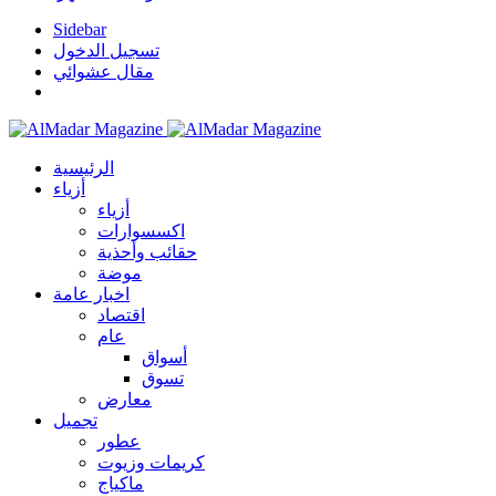
Sidebar
تسجيل الدخول
مقال عشوائي
الرئيسية
أزياء
أزياء
اكسسوارات
حقائب وأحذية
موضة
اخبار عامة
اقتصاد
عام
أسواق
تسوق
معارض
تجميل
عطور
كريمات وزيوت
ماكياج