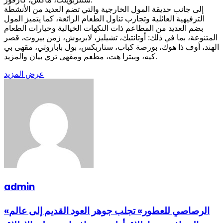
إلى جانب حديقة المول الخارجية والتي تضم العديد من الأنشطة
الترفيهية العائلية وتجارب تناول الطعام الرائعة، كما يتميز المول
بضم العديد من المطاعم ذات النكهات الخيالية وخيارات الطعام
المتنوعة، بما في ذلك: أوتانتيك، تشيليز، لابريوش، زمن بيروت، قصر
الهند، أوف ذا هوك، بورصة كباب، ستاربكس، بول باباروتي، مقهى بي
كيه، وبيتزا هت، مطعم ومقهى تري بيان والمزيد.
عرض المزيد
admin
«الرصاصي للعطور» تجلب جوهر العود القديم إلى عالم