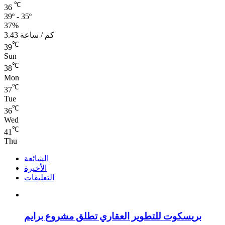
℃
36
39º - 35º
37%
3.43 كم / ساعة
℃
39
Sun
℃
38
Mon
℃
37
Tue
℃
36
Wed
℃
41
Thu
الشائعة
الأخيرة
التعليقات
بريسكوت للتطوير العقاري تطلق مشروع برايم