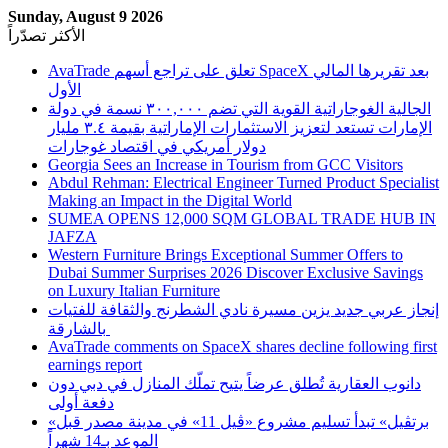
Sunday, August 9 2026
الأكثر تصدّراً
AvaTrade تعلق على تراجع أسهم SpaceX بعد تقريرها المالي
الأول
الجالية الغوجاراتية القوية التي تضم ٣٠٠,٠٠٠ نسمة في دولة
الإمارات تستعد لتعزيز الاستثمارات الإماراتية بقيمة ٣.٤ مليار
دولار أمريكي في اقتصاد غوجارات
Georgia Sees an Increase in Tourism from GCC Visitors
Abdul Rehman: Electrical Engineer Turned Product Specialist
Making an Impact in the Digital World
SUMEA OPENS 12,000 SQM GLOBAL TRADE HUB IN
JAFZA
Western Furniture Brings Exceptional Summer Offers to
Dubai Summer Surprises 2026 Discover Exclusive Savings
on Luxury Italian Furniture
إنجاز عربي جديد يزين مسيرة نادي الشطرنج والثقافة للفتيات
بالشارقة
AvaTrade comments on SpaceX shares decline following first
earnings report
دانوب العقارية تُطلق عرضاً يتيح تملّك المنازل في دبي دون
دفعة أولى
«برتڤيل» تبدأ تسليم مشروع «ڤيل 11» في مدينة مصدر قبل
الموعد بـ14 شهراً