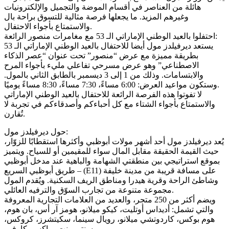
هائلة من العناصر في أقسام الموضة والتجميل والإلكترونيات
وغيرهم المزيد. ما يجعلها فرصة مثالية للتسوق براحة بال
والاستمتاع بأجواء الاحتفال.
احتفلوا بالعيد الوطني الإماراتي الـ 53 مع مغامرات منصور الرائعة:
يستعد ديرفيلدز مول أيضا للاحتفال بالعيد الوطني الإماراتي الـ 53
بطريقة مميزة مع عرض “منصور” تحت عنوان “عصر الذكاء
الاصطناعي” وهو عرض مسرحي تفاعلي مليء بأجواء المرح
والابتسامات. وذلك من 1 إلى 3 ديسمبر بالطابق الثاني بالمول.
وستكون مواعيد العرض: 6:00 مساءً، 7:30 مساءً، 8:30 مساءً يوميًا.
لا تفوتوا هذه الفرصة الرائعة للاحتفال بالعيد الوطني الإماراتي
والاستمتاع بأجواء الشتاء مع كل أحباءكم وأصدقاءكم في تجربة لا
تُقارن.
حول ديرفيلدز مول:
يُعد ديرفيلدز مول أحد أشهر مولات أبوظبي وأكثرها استقطابًا للزوّار،
حيث القيمة الحقيقة مقابل المال سواء للمقيمين أو للسياح. ويتميز
بموقع استراتيجي بين منطقتي الشهامة والباهية عند مدخل أبوظبي
– طريق أبوظبي السريع (E11) على مسافة قريبة من مدينة خليفة
وشاطئ الراحة وقرية هيدرا ومناطق الريف السكنية. ويُقدم المول
مجموعة متنوعة من تجارب السوّق والترفيه العائلي.
ويضم أكثر من 250 متجر، والعديد من العلامات التجارية المعروفة
والتي تشمل: أديداس أوتليت، كيكو ميلانو، هومز آر أس، بان هوم،
هوم بوكس، كاردوتشي ميلانو، رويال سينما، سكيتشرز، كروكس،
سنتربوينت، ماكس، كارفور.