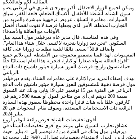
المثالية لكم ولعائلاتكم.
ويمكن لجميع الزوار الاحتفال بأكبر مهرجان شتوي في أبوظبي يضم
سوق الشتاء، أنشطة للأطفال، أكشاك الطعام، قلعة القفز، سباق
السيارات، مغامرة التسلق، عروض ترفيهية مباشرة والمزيد من
التجارب المذهلة. الأمر الذي يجعلها فرصة لا تفوت لقضاء أفضل
الأوقات مع العائلة والأصدقاء.
وفي هذه المناسبة، قال مدير عام ديرفيلدز مول السيد نبيل
السكوتي “نحن نعد زوارنا بتجربة لا تُنسى خلال شتاء هذا العام”.
وأضاف قائلاً “نسعى دائمًا لتلبية تطلعات زورانا على كافة
المستويات، لهذا قمنا بتصميم مجموعة من الأنشطة التي تلائم جميع
أفراد العائلة سواء صغاراً أو كباراً، فتجربة هذا العام استثنائيًا حقًا”.
حملة تسوق واربح: فرصتك للفوز بسيارة جيتور داشينج ذات الدفع
الرباعي.
بهدف إضفاء المزيد من الإثارة على مغامرات الشتاء، يقدم ديرفيلدز
مول فرصة ذهبية للمتسوقين للفوز بسيارة جيتور داشينج ذات الدفع
الرباعي في الفترة من 15 نوفمبر على 19 يناير، وذلك عند التسوق
بقيمة 200 درهم في أي من متاجر المول أو بقيمة 500 درهم في
كارفور. علمًا بأنه هناك فائزاً واحدة محظوظاً سيفوز بهذه السيارة
الرائعة ذات الاستخدامات المتعددة، وسوف تقام السحوبات في 20
يناير 2024.
أقوى تخفيضات الشتاء: فرص رائعة لتوفير أروع.
عشاق تجارب التسوق على موعد مع أقوى تخفيضات الشتاء في
ديرفيلدز مول وذلك في الفترة من 22 نوفمبر إلى 31 يناير. حيث
يمكن لزوار المول الاستمتاع بخصومات تصل إلى 90% على مجموعة