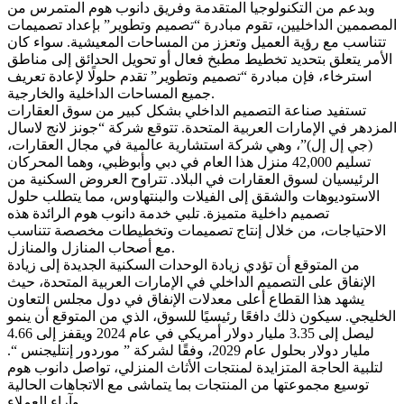
وبدعم من التكنولوجيا المتقدمة وفريق دانوب هوم المتمرس من
المصممين الداخليين، تقوم مبادرة “تصميم وتطوير” بإعداد تصميمات
تتناسب مع رؤية العميل وتعزز من المساحات المعيشية. سواء كان
الأمر يتعلق بتحديد تخطيط مطبخ فعال أو تحويل الحدائق إلى مناطق
استرخاء، فإن مبادرة “تصميم وتطوير” تقدم حلولًا لإعادة تعريف
جميع المساحات الداخلية والخارجية.
تستفيد صناعة التصميم الداخلي بشكل كبير من سوق العقارات
المزدهر في الإمارات العربية المتحدة. تتوقع شركة “جونز لانج لاسال
(جي إل إل)”، وهي شركة استشارية عالمية في مجال العقارات،
تسليم 42,000 منزل هذا العام في دبي وأبوظبي، وهما المحركان
الرئيسيان لسوق العقارات في البلاد. تتراوح العروض السكنية من
الاستوديوهات والشقق إلى الفيلات والبنتهاوس، مما يتطلب حلول
تصميم داخلية متميزة. تلبي خدمة دانوب هوم الرائدة هذه
الاحتياجات، من خلال إنتاج تصميمات وتخطيطات مخصصة تتناسب
مع أصحاب المنازل والمنازل.
من المتوقع أن تؤدي زيادة الوحدات السكنية الجديدة إلى زيادة
الإنفاق على التصميم الداخلي في الإمارات العربية المتحدة، حيث
يشهد هذا القطاع أعلى معدلات الإنفاق في دول مجلس التعاون
الخليجي. سيكون ذلك دافعًا رئيسيًا للسوق، الذي من المتوقع أن ينمو
ليصل إلى 3.35 مليار دولار أمريكي في عام 2024 ويقفز إلى 4.66
مليار دولار بحلول عام 2029، وفقًا لشركة ” موردور إنتليجنس “.
لتلبية الحاجة المتزايدة لمنتجات الأثاث المنزلي، تواصل دانوب هوم
توسيع مجموعتها من المنتجات بما يتماشى مع الاتجاهات الحالية
وآراء العملاء.