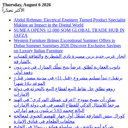
Thursday, August 6 2026
الأكثر تصدّراً
Abdul Rehman: Electrical Engineer Turned Product Specialist
Making an Impact in the Digital World
SUMEA OPENS 12,000 SQM GLOBAL TRADE HUB IN
JAFZA
Western Furniture Brings Exceptional Summer Offers to
Dubai Summer Surprises 2026 Discover Exclusive Savings
on Luxury Italian Furniture
إنجاز عربي جديد يزين مسيرة نادي الشطرنج والثقافة للفتيات
بالشارقة
دانوب العقارية تُطلق عرضاً يتيح تملّك المنازل في دبي دون
دفعة أولى
«برتڤيل» تبدأ تسليم مشروع «ڤيل 11» في مدينة مصدر قبل
الموعد بـ14 شهراً
زوهو تطلق حل نقاط البيع لقطاع البيع بالتجزئة في دولة
الإمارات
يمكن أن يصبح نموذج “اعرف عميلك المركزي” في الهند
مرجعاً للامتثال الذكي للقطاع المصرفي في دولة الإمارات
البالغ حجمه 5.63 تريليون درهم إماراتي
كورال بيتش الشارقة يُشغّل أول جهاز للهضم الحيوي لمعالجة
مخلفات الطعام في فنادق الإمارة
شركة أوبو تكشف عن سلسلة هواتف رينو16 في الخليج