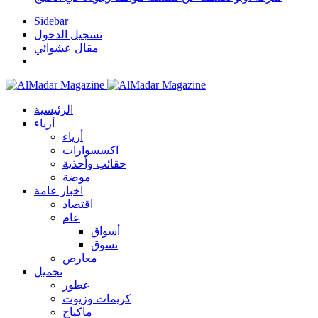
Sidebar
تسجيل الدخول
مقال عشوائي
الرئيسية
أزياء
أزياء
اكسسوارات
حقائب وأحذية
موضة
اخبار عامة
اقتصاد
عام
أسواق
تسوق
معارض
تجميل
عطور
كريمات وزيوت
ماكياج