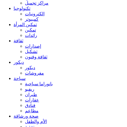
مراكز تجميل
تكنولوجيا
الكترونيات
كمبيوتر
تمكين المرأة
تمكين
رائدات
ثقافة
إصدارات
تشكيل
ثقافة وفنون
ديكور
ديكور
مفروشات
سياحة
بانوراما سياحية
ريفيو
طيران
عقارات
فنادق
مطاعم
صحة ورشاقة
الأم والطفل
تغذية