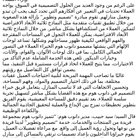
على الرغم من وجود العديد من الحلول التصميمية في السوق، يواجه
العملاء تحديات في التعبير عن أفكارهم التي تحدد كيف يجب أن تبدو
وتعمل منازلهم. تقوم مبادرة “تصميم وتطوير” بإزالة هذه الصعوبة
من خلال تطبيق تقنيات متقدمة مثل النماذج ثلاثية الأبعاد الافتراضية
لتمكين العملاء من استكشافها بشكل مباشر. من خلال النماذج ثلاثية
الأبعاد الافتراضية، يمكن للعملاء التجول في المساحات المقترحة
والفهم الواقعي لكيفية ظهور مساحاتهم وشكلها. تساعد لوحات
الإلهام التي ينشئها مصممو دانوب هوم الخبراء العملاء في التصور
الجمالي الكامل، بما في ذلك لوحات الألوان، والقوام، والأثاث،
وخيارات الديكور. تلغي هذه الخدمة الشاملة عدم التأكد من
الاختيارات، مما يتيح للعملاء اتخاذ قرارات مستنيرة قبل التنفيذ، مما
يضمن توافق كل التفاصيل مع رؤيتهم.
غالبًا ما تصاحب المهمة المربحة لتلبية احتياجات العميل عقبات
مختلفة، بما في ذلك اختيار التصميم والمواد، وفهم المساحة،
وتحسين الاتجاهات التي قد لا تناسب المنازل. يتعامل فريق خبراء
التصميم في دانوب هوم مع هذه القضايا بشكل مباشر لتسهيل تجربة
سلسة للعملاء. بعد تقييم دقيق للمساحة المعيشية، يقوم الفريق
بتطوير تخطيطات تمزج بين الإبداع والعملية لتحقيق الجاذبية الجمالية
والكفاءة الوظيفية.
قال السيد/ سيد حبيب، مدير دانوب هوم: “تتميز دانوب هوم بمجموعة
فريدة من المنتجات والخدمات. خدمة “تصميم وتطوير” لدينا فريدة
من نوعها وتحول رؤية العميل إلى واقع. مع مراعاة تفضيلات العميل،
يقوم خبراؤنا الداخليون بإعداد تصميمات ترتقي بالمساكن إلى منازل