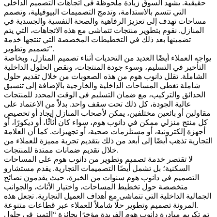
حقيقية. يشهد السوق زيادة ملحوظة في اتجاهات التصميم الداخلي
التي تتسم بالاستدامة، وتدمج التصميمات البيوفيلية، وتصمم
مساحات تهدف إلى تعزيز الرفاهية والصحة النفسية والجسدية في
المنازل. نقوم بتطوير منتجات تتماشى مع هذه الاتجاهات، التي يتم
تضمينها بعد ذلك في التخطيطات المخصصة التي تنتجها خدمة
تصميم وتطوير”.
يواجه العملاء أيضًا العديد من التحديات أثناء تصميم المنازل، وبخاصة
التأخير في التسليم، وسوء جودة المنتجات، ونقص الحلول الداخلية
الشاملة. تقلل دانوب هوم من هذه الصعوبات من خلال تقديم حلول
شاملة تغطي المساحات الداخلية والخارجية بالإضافة إلى تنسيق
الحدائق والتركيب، مع ضمان التسليم في الوقت المحدد للمنتجات
عالية الجودة، كل ذلك تحت سقف واحد. بدلاً من الاعتماد على
مقاولين أو بائعين مختلفين، يمكن لأصحاب المنازل إيجاد أو تخصيص
كل منتج منزلي ممكن في دانوب هوم، سواء كان أثاثًا، أو ديكورًا، أو
أجهزة إلكترونية، أو مستلزمات صحية، أو تجهيزات. كما أن العلامة
التجارية تذهب أيضًا إلى أبعد من ذلك بتقديم تجربة مميزة للعملاء من
خلال تقديم ضمانات ممتدة للمنتجات.
لا تقتصر خدمة تصميم وتطوير من دانوب هوم على المساحات
السكنية؛ بل تشمل أيضًا التصميمات التجارية. يقدم مستشارو
التصميم في دانوب هوم سنوات من الخبرة، حيث يقدمون نصائح
متخصصة حول تخطيط المساحات، واختيار الأثاث، والجوانب
الجمالية الداخلية التي تتماشى مع أهداف العميل التجارية. تجعل هذه
المرونة تصميم وتطوير حلًا شاملاً للعملاء عبر قطاعات متنوعة.
تم تكريم مبادرة دانوب هوم الفريدة مؤخرًا بجائزة “التميز في حلول