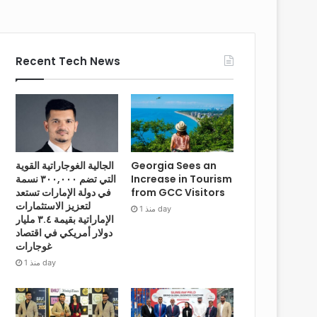
Recent Tech News
Georgia Sees an
الجالية الغوجاراتية القوية
Increase in Tourism
التي تضم ٣٠٠,٠٠٠ نسمة
from GCC Visitors
في دولة الإمارات تستعد
لتعزيز الاستثمارات
منذ 1 day
الإماراتية بقيمة ٣.٤ مليار
دولار أمريكي في اقتصاد
غوجارات
منذ 1 day