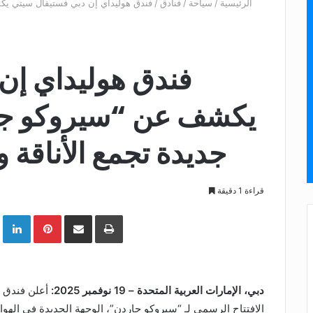
الرئيسية
/
سياحة
/
فنادق
/
فندق هوليداي إن دبي فستيفال سيتي يكش
فندق هوليداي إن
يكشف عن “سيروكو جا
جديدة تجمع الأناقة 
قراءة 1 دقيقة
طباعة
شارك عبر الإيميل
Pinterest
LinkedIn
Google+
دبي، الإمارات العربية المتحدة –
19
نوفمبر 2025:
أعلن فندق 
الافتتاح الرسمي لـ “سيروكو جاردن”، الوجهة الجديدة في الهوا