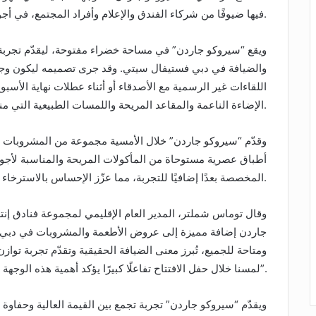
فيها ضيوفًا من شركاء الفندق والإعلام وأفراد المجتمع، في أجواء احتفالية عكست الطابع العصري والمرحب للمكان.
ويقع “سيروكو جاردن” في مساحة خضراء مفتوحة، ليقدّم تجربة 
والضيافة في دبي فستيفال سيتي. وقد جرى تصميمه ليكون وجهة 
اللقاءات غير الرسمية مع الأصدقاء أو أثناء عطلات نهاية الأسبو
الإضاءة الناعمة والمقاعد المريحة واللمسات الطبيعية التي منحت المكان هوية خاصة تمزج بين البساطة والأناقة.
وقدّم “سيروكو جاردن” خلال الأمسية مجموعة من المشروبات ال
أطباق عصرية مستوحاة من المأكولات المريحة والمناسبة لأجوا
المخصصة بعدًا إضافيًا للتجربة، مما عزّز الإحساس بالاسترخاء والدفء.
وقال توماس شملتر، المدير العام الإقليمي لمجموعة فنادق إنتر
جاردن إضافة مميزة إلى عروض الأطعمة والمشروبات في دبي 
ومتاحة للجميع، تُبرز معنى الضيافة الحقيقية وتقدّم تجربة تواز
لمسنا خلال حفل الافتتاح تفاعلًا كبيرًا يؤكد أهمية هذه الوجهة الجديدة لضيوفنا ومجتمعنا”.
ويقدّم “سيروكو جاردن” تجربة تجمع بين القيمة العالية وحفاوة 