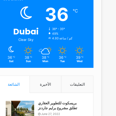
36
℃
Dubai
36º - 35º
49%
4.93 كم / ساعة
Clear Sky
36
38
38
36
39
℃
℃
℃
℃
℃
Sat
Sun
Mon
Tue
Wed
التعليقات
الأخيرة
الشائعة
بريسكوت للتطوير العقاري
تطلق مشروع برايم جاردنز
June 27, 2022