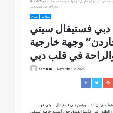
ف عن “سيروكو جاردن” وجهة خارجية جديدة تجمع الأناقة
والراحة في قلب دبي
مطاعم
فنادق
 دبي فستيفال سيتي
ردن” وجهة خارجية
والراحة في قلب دبي
admin
November 19, 2025
Facebook
Twitter
هوليداي إن آند سويتس دبي فستيفال سيتي عن
ء الطلق التي قدّمها الفندق خلال أمسية خاصة استقبل