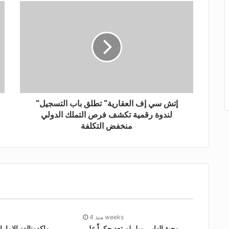
"إتش سي إف العقارية" تطلق باب التسجيل
لندوة رقمية تكشف فرص التملك الدولي
منخفض التكلفة
منذ 4 weeks
وجبة الهابي ميل لم تعد حكراً على
ماكدونالدز الإمار