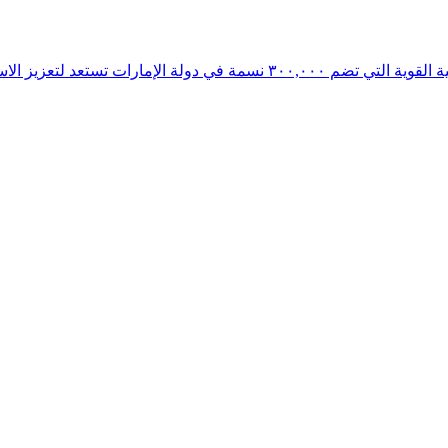
عد لتعزيز الاستثمارات الإماراتية بقيمة ٣.٤ مليار دولار أمريكي في اقتصاد غوجارات