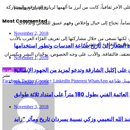
خر ثقافياً، كانت من أبرز ما ألهمها لزيارة الشارقة والمشاركة
February 26, 2026
Most Commented
 تماماً، تحتاج إلى خيال وإخلاص وفهم عميق للمعاني والدلالات
November 2, 2018
ر، لكنها تسعى من خلال مشاركتها إلى تعريف القرّاء العرب بالأدب
 الصغار إلى تاريخ صناعة العدسات وتطور استخدامها
ما نعتقد، فالثقافة، والأدب على وجه الخصوص، يوحّدان البشر ويكسران
November 1, 2018
ى إكليل الشارقة وتدعو لمزيد من الجهود الإنسانية
عرض المزيد
نشر
ميل
طباعة
WhatsApp
Pinterest
LinkedIn
Google+
Twitter
Facebook
November 1, 2018
1 متراً على امتداد ثلاثة طوابق
November 3, 2018