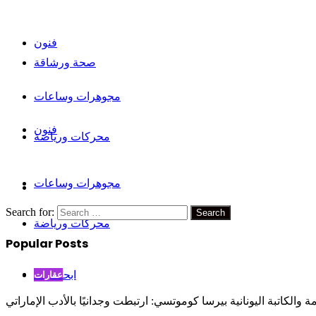
فنون
صحة ورشاقة
مجوهرات وساعات
فنون
محركات ورياضة
مجوهرات وساعات
Search for:
محركات ورياضة
Popular Posts
عقارات
ابحث عن
ة والكاتبة اليونانية بيرسا كوموتسي: ارتبطت وجدانيًا بالأدب الإماراتي