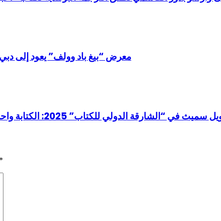
معرض “بيغ باد وولف” يعود إلى دبي ه
*