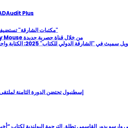
مانيج إنجن تضيف تحليل سلوك المستخدم إلى حلول dit Plus
"مكتبات الشارقة" تستضيف "نادي كلمة للقراءة" في نقاش لكتاب "نحو تقشف سعيد"
احتفلوا مع OSN بمرور 90 عاماً على شخصية Mickey Mouse من خلال قناة حصرية جديدة
إسطنبول تحتضن الدورة الثامنة لملتقى الفنان
 وارسو بدور القاسمي تطلق الترجمة البولندية لكتاب “أخبروه