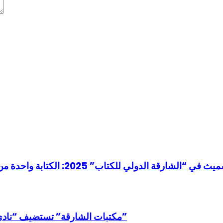
“مكتبات الشارقة” تستضيف “نادي كلمة للقراءة” في نقاش لكتاب “نحو تقشف سعيد”