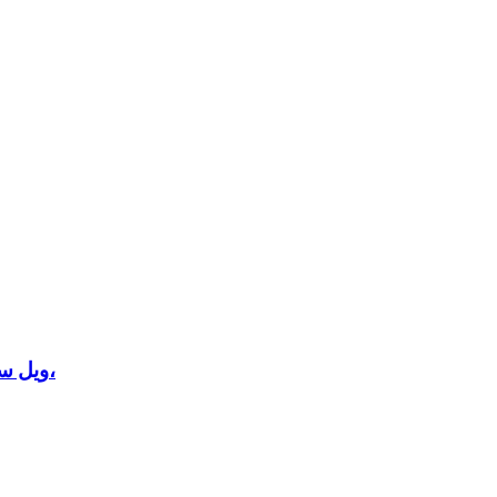
ويل سميث في “الشارقة الدولي للكتاب” 2025: الكتابة واحدة من أكثر التجارب التي غيّرت مجرى حياتي للنشر الفوري،