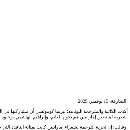
الشارقة، 15 نوفمبر، 2025،
شعرية لمبدعين إماراتيين هم نجوم الغانم، وإبراهيم الهاشمي، وخلود المعلا.
وقالت: إن تجربة الترجمة لشعراء إماراتيين كانت بمثابة النافذة التي طللت منها على المشهد الأدبي والواقع الاجتماعي وروح المنطقة الغنية بتراثها الحضاري.