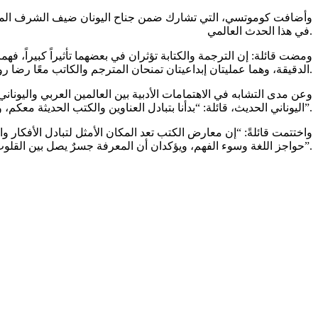
وأضافت كوموتسي، التي تشارك ضمن جناح اليونان ضيف الشرف المعرض أ
في هذا الحدث العالمي.
ومضت قائلة: إن الترجمة والكتابة تؤثران في بعضهما تأثيراً كبيراً، فهم
الدقيقة، وهما عمليتان إبداعيتان تمنحان المترجم والكاتب معًا رضا روحياً وجمالياً متشابها.
وعن مدى التشابه في الاهتمامات الأدبية بين العالمين العربي واليونا
اليوناني الحديث، قائلة: “بدأنا بتبادل العناوين والكتب الحديثة معكم، وما زلنا في اليوم الأول من المعرض، لذا نترقب مزيداً من اللقاءات والمشاريع الثقافية المشتركة”.
واختتمت قائلةً: “إن معارض الكتب تعد المكان الأمثل لتبادل الأفكار و
حواجز اللغة وسوء الفهم، ويؤكدان أن المعرفة جسرٌ يصل بين القلوب٥٦٥٦ قبل العقول”.