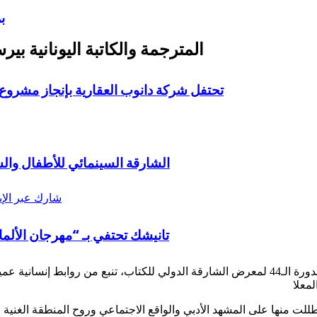
ب
المترجمة والكاتبة اليونانية بي
تحتفل شركة دانوب العقارية بإنجاز مشروع “ريزورتز” بقيمة 300 م
الشارقة السينمائي للأطفال وال
شارك عبر الإي
تانيشك تحتفي بـ “مهرجان الأ
أكدت الكاتبة والمترجمة اليونانية؛ بيرسا كوموتسي أن مشاركتها في الدورة الـ44 لمعرض الشارقة ا