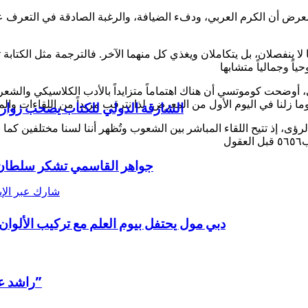
ن الكرم العربي، ودفء الضيافة، والرغبة الصادقة في التعرف على الآ
ا لا ينفصلان، بل يتكاملان ويغذي كل منهما الآخر. فالترجمة مثل الكتابة
ني، أوضحت كوموتسي أن هناك اهتماماً متزايداً بالأدب الكلاسيكي والشع
الشارقة الدولي للكتاب يصحب زواره
الرؤى، إذ تتيح اللقاء المباشر بين الشعوب وتُظهر أننا لسنا مختلفين ك
جواهر القاسمي تشكر سلطان عل
شارك عبر الإي
دبي مول يحتفل بيوم العلم مع تركيب الألوان العائمة الفني بطول 80
راشد عبد الله النعيمي وزكي نسيبة يسردان تاريخ ومآثر “زايد”