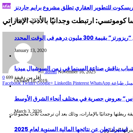
ثقافة
ريسكوت للتطوير العقاري تطلق مشروع برايم جاردنز
رسا كوموتسي: ارتبطت وجدانيًا بالأدب الإماراتي
June 27, 2022
ليون درهم فى الوقت المحدد
January 13, 2020
شباب يناقش صناعة السينما في زمن السوشيال ميديا
admin
November 16, 2025
أقل من دقيقة
699
0
October 18, 2019
ميل
طباعة
WhatsApp
Pinterest
LinkedIn
Google+
Twitter
Facebook
لماس” بعروض حصرية في مختلف أنحاء الشرق الأوسط
March 3, 2026
لدولي للكتاب، تنبع من روابط إنسانية عميقة ربطتها وجدانيًا بالإمارات، وذلك بعد أن ترجمت ثلاث مجموعات
استيراد تعلن عن نتائجها المالية السنوية لعام 2025