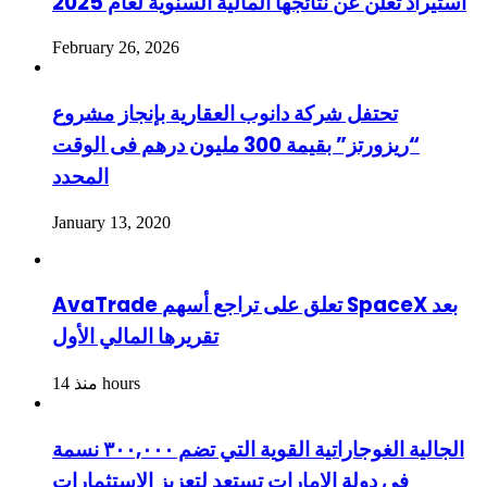
استيراد تعلن عن نتائجها المالية السنوية لعام 2025
February 26, 2026
تحتفل شركة دانوب العقارية بإنجاز مشروع
“ريزورتز” بقيمة 300 مليون درهم فى الوقت
المحدد
January 13, 2020
AvaTrade تعلق على تراجع أسهم SpaceX بعد
تقريرها المالي الأول
منذ 14 hours
الجالية الغوجاراتية القوية التي تضم ٣٠٠,٠٠٠ نسمة
في دولة الإمارات تستعد لتعزيز الاستثمارات