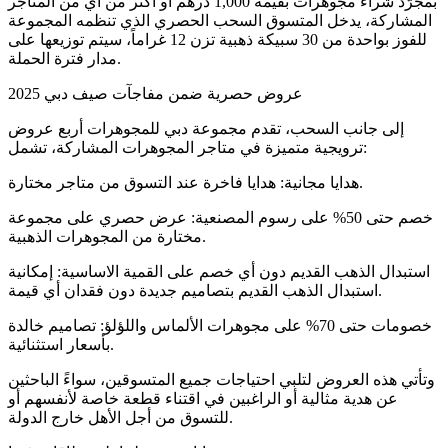
بمجرّد شراء مجوهرات بقيمة 1,000 درهم أو أكثر من أي من المتاجر
المشاركة، يدخل المتسوق السحب الحصري الذي تنظمه المجموعة
للفوز بواحدة من 30 سبيكة ذهبية تزن 12 غراماً، سيتم توزيعها على
مدار فترة الحملة.
عروض حصرية ضمن مفاجآت صيف دبي 2025
إلى جانب السحب، تقدم مجموعة دبي للمجوهرات أربع عروض
ترويجية متميزة في متاجر المجوهرات المشاركة، تشمل:
هدايا مجانية: هدايا فاخرة عند التسوق من متاجر مختارة.
خصم حتى 50% على رسوم المصنعية: عرض حصري على مجموعة
مختارة من المجوهرات الذهبية.
استبدال الذهب القديم دون أي خصم على القمية الاساسية: إمكانية
استبدال الذهب القديم بتصاميم جديدة دون فقدان أي قيمة.
خصومات حتى 70% على مجوهرات الألماس واللؤلؤ: تصاميم خالدة
بأسعار استثنائية.
وتأتي هذه العروض لتلبي احتياجات جميع المتسوقين، سواءً الباحثين
عن هدية مثالية أو الراغبين في اقتناء قطعة خاصة لأنفسهم أو
للتسوق من أجل الأهل خارج الدولة.