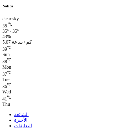
Dubai
clear sky
℃
35
35º - 35º
43%
5.07 كم / ساعة
℃
39
Sun
℃
38
Mon
℃
37
Tue
℃
36
Wed
℃
41
Thu
الشائعة
الأخيرة
التعليقات