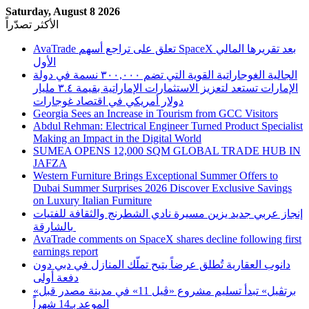
Saturday, August 8 2026
الأكثر تصدّراً
AvaTrade تعلق على تراجع أسهم SpaceX بعد تقريرها المالي
الأول
الجالية الغوجاراتية القوية التي تضم ٣٠٠,٠٠٠ نسمة في دولة
الإمارات تستعد لتعزيز الاستثمارات الإماراتية بقيمة ٣.٤ مليار
دولار أمريكي في اقتصاد غوجارات
Georgia Sees an Increase in Tourism from GCC Visitors
Abdul Rehman: Electrical Engineer Turned Product Specialist
Making an Impact in the Digital World
SUMEA OPENS 12,000 SQM GLOBAL TRADE HUB IN
JAFZA
Western Furniture Brings Exceptional Summer Offers to
Dubai Summer Surprises 2026 Discover Exclusive Savings
on Luxury Italian Furniture
إنجاز عربي جديد يزين مسيرة نادي الشطرنج والثقافة للفتيات
بالشارقة
AvaTrade comments on SpaceX shares decline following first
earnings report
دانوب العقارية تُطلق عرضاً يتيح تملّك المنازل في دبي دون
دفعة أولى
«برتڤيل» تبدأ تسليم مشروع «ڤيل 11» في مدينة مصدر قبل
الموعد بـ14 شهراً