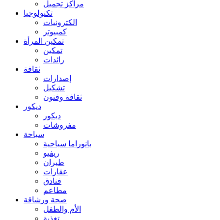
مراكز تجميل
تكنولوجيا
الكترونيات
كمبيوتر
تمكين المرأة
تمكين
رائدات
ثقافة
إصدارات
تشكيل
ثقافة وفنون
ديكور
ديكور
مفروشات
سياحة
بانوراما سياحية
ريفيو
طيران
عقارات
فنادق
مطاعم
صحة ورشاقة
الأم والطفل
تغذية