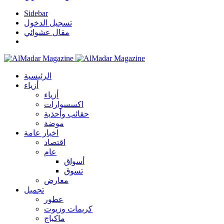
Sidebar
تسجيل الدخول
مقال عشوائي
الرئيسية
أزياء
أزياء
اكسسوارات
حقائب وأحذية
موضة
اخبار عامة
اقتصاد
عام
أسواق
تسوق
معارض
تجميل
عطور
كريمات وزيوت
ماكياج