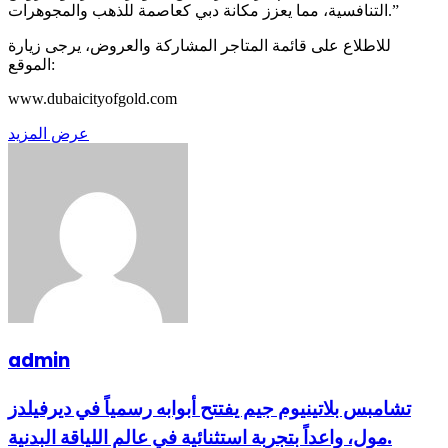
التنافسية، مما يعزز مكانة دبي كعاصمة للذهب والمجوهرات.”
للاطلاع على قائمة المتاجر المشاركة والعروض، يرجى زيارة
الموقع:
www.dubaicityofgold.com
عرض المزيد
admin
تشامبس بلاتينيوم جيم يفتتح أبوابه رسمياً في ديرفيلدز
مول، واعداً بتجربة استثنائية في عالم اللياقة البدنية.