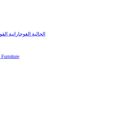
الجالية الغوجاراتية القوية التي تضم ٣٠٠,٠٠٠ نسمة في دولة الإمارات تستعد لتعزيز الاستثمارات الإم
 Furniture