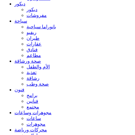
ديكور
ديكور
مفروشات
سياحة
بانوراما سياحية
ريفيو
طيران
عقارات
فنادق
مطاعم
صحة ورشاقة
الأم والطفل
تغذية
رشاقة
صحة وطب
فنون
برامج
فنانين
مجتمع
مجوهرات وساعات
ساعات
مجوهرات
محركات ورياضة