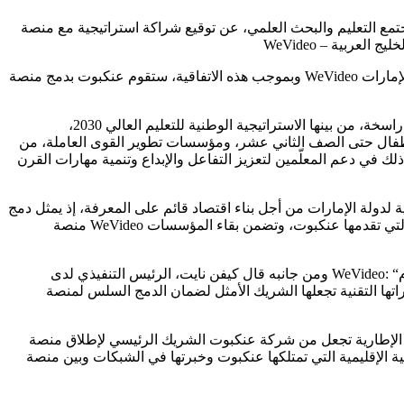
ركة المختصة بخدمة مجتمع التعليم والبحث العلمي، عن توقيع شراكة استراتيجية مع منصة
وبموجب هذه الاتفاقية، ستقوم عنكبوت بدمج منصة WeVideo ضمن محفظتها من حلول تقنيات التعليم المتقدمة، بما يوسّع نطاق الوصول إلى أدوات رقمية إبداعية تدعم الأجندة الوطنية للابتكار في دولة الإمارات
يأتي هذا التعاون في ظل التزام دولة الإمارات بترسيخ التميز الرقمي والابتكار في صميم استراتيجيتها التعليمية، وهو التزام تدعمه أطر وطنية راسخة، من بينها الاستراتيجية الوطنية للتعليم العالي 2030،
طفال حتى الصف الثاني عشر، ومؤسسات تطوير القوى العاملة، من
ذلك في دعم المعلّمين لتعزيز التفاعل والإبداع وتنمية مهارات القرن
لدولة الإمارات من أجل بناء اقتصاد قائم على المعرفة، إذ يمثل دمج
منصة WeVideo ضمن منظومة عنكبوت خطوة استراتيجية تلبي الطلب المتزايد على أدوات تعلّم نشطة وعالية التفاعل. كما تعزز هذه الاتفاقية باقة الخدمات التي تقدمها عنكبوت، وتضمن بقاء المؤسسات
ومن جانبه قال كيفن نايت، الرئيس التنفيذي لدى WeVideo: “تشكل الشراكة مع عنكبوت محطة مفصلية في التزام WeVideo تجاه قطاع التعليم العالمي والتوسع في أسواق دول الخليج العربية، فالعلاقات
ل لضمان الدمج السلس لمنصة WeVideo ليسهم هذا التعاون في تمكين آلاف المعلّمين والطلبة من سرد قصصهم وإبراز مخرجات التعلم
ة عنكبوت الشريك الرئيسي لإطلاق منصة WeVideo في أسواق الخليج، بما يضمن دمج المنصة بسلاسة ضمن المؤسسات التعليمية والمبادرات الوطنية للتعلّم الرقمي.
وخبرتها في الشبكات وبين منصة WeVideo الحائزة على الجوائز، يتيح هذا التعاون تجارب التعلّم الأكثر ديناميكية وتفاعلاً وتخصيصاً في الصفوف