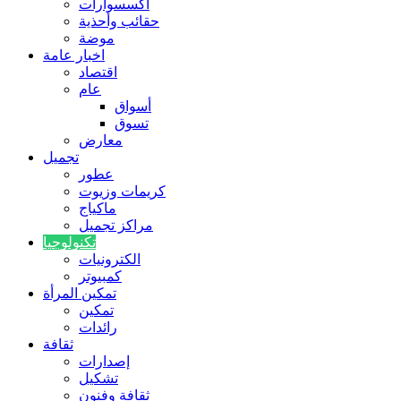
اكسسوارات
حقائب وأحذية
موضة
اخبار عامة
اقتصاد
عام
أسواق
تسوق
معارض
تجميل
عطور
كريمات وزيوت
ماكياج
مراكز تجميل
تكنولوجيا
الكترونيات
كمبيوتر
تمكين المرأة
تمكين
رائدات
ثقافة
إصدارات
تشكيل
ثقافة وفنون