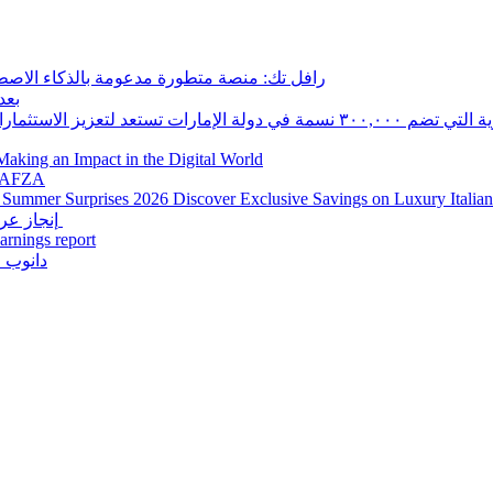
رافل تك: منصة متطورة مدعومة بالذكاء الاصط
AvaTrade
اراتية بقيمة ٣.٤ مليار دولار أمريكي في اقتصاد غوجارات
Making an Impact in the Digital World
JAFZA
 Summer Surprises 2026 Discover Exclusive Savings on Luxury Italian
إنجاز عربي جديد يزين مسيرة نادي الشطرنج والثقافة للفتيات بالشارقة
arnings report
دانوب ا