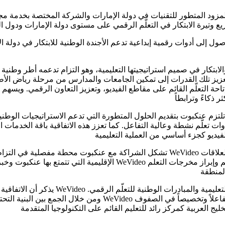
أبوظبي –19 يناير 2026: أعلنت “عنكبوت”، المزود المتطور للتقنيات في دولة الإمارات والش
يز تلك القدرات إلى تمكين الجامعات والمدارس من مرحلة رياض الأ
احة التعلّم القائم على مقاطع الفيديو، وتعزيز التعاون الرقمي. ويسهم 
زم عنكبوت بتقديم الحلول المتطورة التي تدعم الاستراتيجيات الوطنية 
الإقليمية التي تتمتع بها عنكبوت وخبراتها التقنية تجعلها الشريك الأمث
يذكر أن الاتفاقية الإطارية تجعل من شرك
ومن خلال الجمع بين البنية التحتية الإقليمية التي تمتلكها عنكبوت 