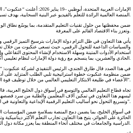
الإمارات العربية المتحدة، 
WeVideo – المنصة العالمية الرائدة للتعلّم بالفيديو عبر البنية السحابية، بهدف تسريع وتيرة الابتكار في التعلّم الرقمي على مستوى دولة الإمارات ودول الخليج العربية.
وتعزز بناء الاقتصاد القائم على المعرفة.
والسياسات الداعمة للتحول الرقمي، حيث تسعى عنكبوت من خلال تعز
استخدام الأدوات المتينة وسهلة الاستخدام لإنشاء المحتوى التفاعلي وإت
الحادي والعشرين، بما ينسجم مع رؤية دولة الإمارات لنظام تعليمي أكثر ذكاءً وترابطاً.
في هذا الصدد قال طارق الجندي، الرئيس التنفيذي لشركة عنكبوت: “تلت
الأعضاء في طليعة الابتكار التعليمي العالمي من خلال توظيف قوة الفيديو كجزء أساسي من العملية التعليمية”.
وتسريع التحول نحو أساليب التعليم الرقمية الإبداعية والتعاونية في المنطقة”.
الدراسية والجامعات في مختلف أنحاء المنطقة بما يعزز مكانة دول الخليج العربية كمركز رائد للتعليم القائم على التكنولوجيا المتقدمة.