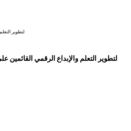
عنكبوت تعقد شراكة 
عنكبوت تعقد شراكة مع منصة WeVideo لتطوير التعلم والإبداع