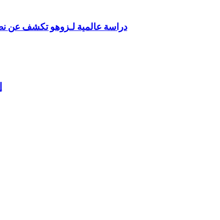
دراسة عالمية لـزوهو تكشف عن نضج
“