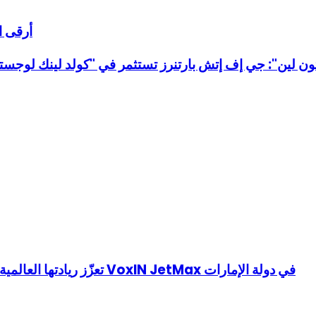
PASION 
تون لين": جي إف إتش بارتنرز تستثمر في "كولد لينك لوجست
TCL تعزّز ريادتها العالمية في أجهزة التلفزيون وحلول التكييف مع إطلاق مكيف VoxIN JetMax في دولة الإمارات